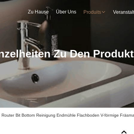
Zu Hause
Über Uns
Produits
nzelheiten Zu Den Produk
Router Bit Bottom Reinigung Endmühle Flachboden V-förmige Fräsmasc