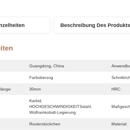
nzelheiten
Beschreibung Des Produkt
iten
Guangdong, China
Anwendba
Farbüberzug
Schnittric
länge:
30mm
HRC:
Karbid, 
HOCHGESCHWINDIGKEITSstahl, 
Maßgeschn
Wolframkobalt-Legierung
Routerstückchen
Material: