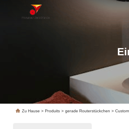
Ei
Zu Hause
>
Produits
>
gerade Routerstückchen
>
Custom 