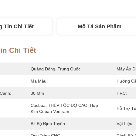
 Tin Chi Tiết
Mô Tả Sản Phẩm
n Chi Tiết
Quảng Đông, Trung Quốc
Máy Áp D
Mạ Màu
Hướng Cắ
 Cạnh:
30 Mm
HRC:
Cacbua, THÉP TỐC ĐỘ CAO, Hợp 
Hỗ Trợ Tù
Kim Coban Vonfram
:
Bit Bộ Định Tuyến
Vật Liệu:
Quy Trình CNC
Cách Sử 