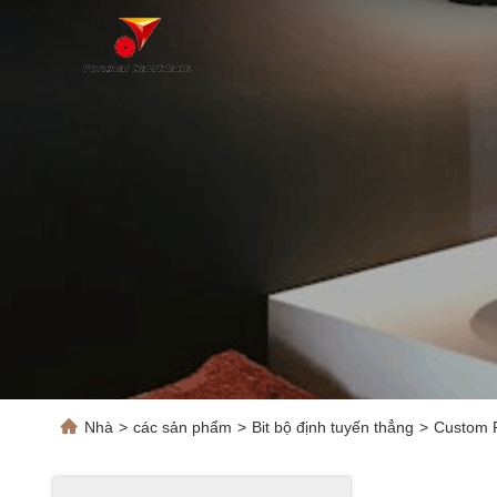
Nhà
>
các sản phẩm
>
Bit bộ định tuyến thẳng
>
Custom R