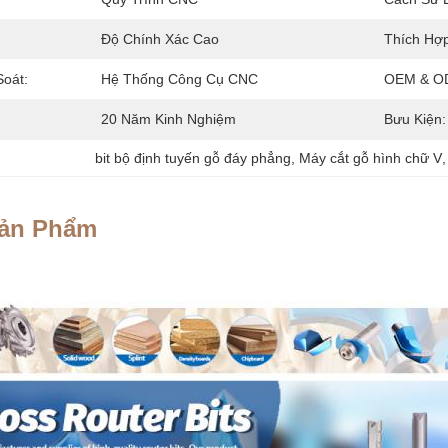
Độ Chính Xác Cao
Thích Hợ
oát:
Hệ Thống Công Cụ CNC
OEM & O
20 Năm Kinh Nghiệm
Bưu Kiện:
bit bộ định tuyến gỗ đáy phẳng
, 
Máy cắt gỗ hình chữ V
,
Sản Phẩm