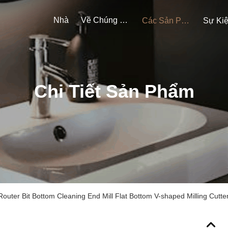
Nhà
Về Chúng Tôi
Các Sản Phẩm
Sự Ki
Chi Tiết Sản Phẩm
outer Bit Bottom Cleaning End Mill Flat Bottom V-shaped Milling Cutte