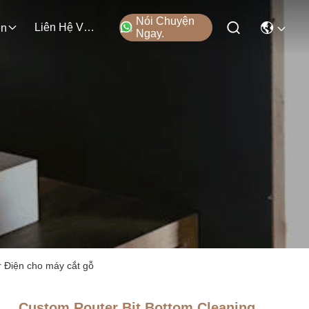
Nói Chuyện
Liên Hệ Với Chúng Tôi
ện
Ngay.
r Điện cho máy cắt gỗ
Custom Router Bit Bottom Cleaning