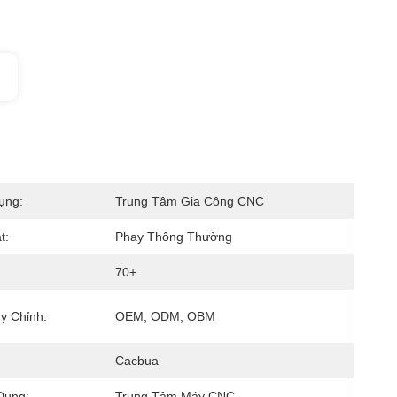
ụng:
Trung Tâm Gia Công CNC
t:
Phay Thông Thường
70+
y Chỉnh:
OEM, ODM, OBM
Cacbua
Dụng:
Trung Tâm Máy CNC