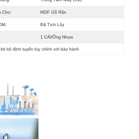
p Cho:
MDF Gỗ Rắn
DM:
Đã Tích Lũy
1 CÁI/Ống Nhựa
 
bit bộ định tuyến tùy chỉnh với bảo hành