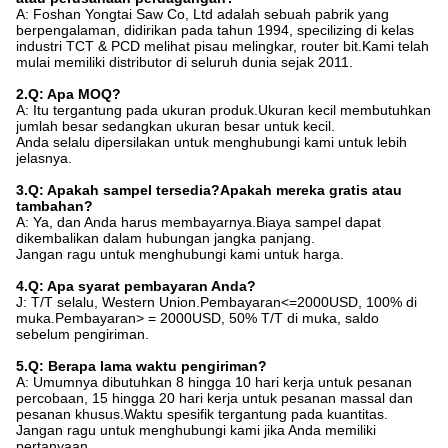
A: Foshan Yongtai Saw Co, Ltd adalah sebuah pabrik yang
berpengalaman, didirikan pada tahun 1994, specilizing di kelas
industri TCT & PCD melihat pisau melingkar, router bit.Kami telah
mulai memiliki distributor di seluruh dunia sejak 2011.
2.Q: Apa MOQ?
A: Itu tergantung pada ukuran produk.Ukuran kecil membutuhkan
jumlah besar sedangkan ukuran besar untuk kecil.
Anda selalu dipersilakan untuk menghubungi kami untuk lebih
jelasnya.
3.Q: Apakah sampel tersedia?Apakah mereka gratis atau
tambahan?
A: Ya, dan Anda harus membayarnya.Biaya sampel dapat
dikembalikan dalam hubungan jangka panjang.
Jangan ragu untuk menghubungi kami untuk harga.
4.Q: Apa syarat pembayaran Anda?
J: T/T selalu, Western Union.Pembayaran<=2000USD, 100% di
muka.Pembayaran> = 2000USD, 50% T/T di muka, saldo
sebelum pengiriman.
5.Q: Berapa lama waktu pengiriman?
A: Umumnya dibutuhkan 8 hingga 10 hari kerja untuk pesanan
percobaan, 15 hingga 20 hari kerja untuk pesanan massal dan
pesanan khusus.Waktu spesifik tergantung pada kuantitas.
Jangan ragu untuk menghubungi kami jika Anda memiliki
pertanyaan.