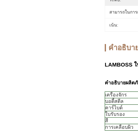
สามารถในการผ
เน้น:
คําอธิบาย
LAMBOSS ใบเล
คำอธิบายผลิตภ
เครื่องจักร
บอดี้สตีล
คาร์ไบด์
ใบรับรอง
สี
การเคลือบผิว