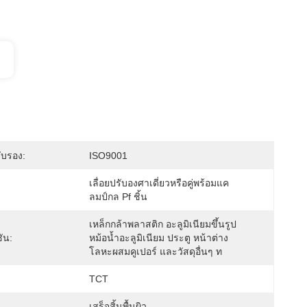
ับรอง:
ISO9001
เลื่อยปรับองศาเดี่ยวหรือคู่พร้อมแค
:
ลมป์กล Pf ชิ้น
เหล็กกล้าพลาสติก อะลูมิเนียมขึ้นรูป 
ัน:
หม้อน้ำอะลูมิเนียม ประตู หน้าต่าง 
โลหะผสมคูเปอร์ และวัสดุอื่นๆ ท
TCT
เสร็จสิ้นพื้นผิว