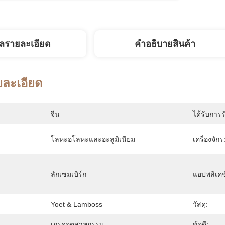
ูลรายละเอียด
คําอธิบายสินค้า
ยละเอียด
จีน
ได้รับการร
โลหะอโลหะและอะลูมิเนียม
เครื่องจักร
ลักเซมเบิร์ก
แอปพลิเคช
Yoet & Lamboss
วัสดุ:
เกรดอุตสาหกรรม
ข้อดี: