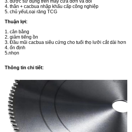
3. được sử dụng trên máy cưa đơn và đôi
4. thân + cacbua nhập khẩu cấp công nghiệp
5. chủ yếu
Loại răng TCG
Thuận lợi:
1. cân bằng
2. giảm tiếng ồn
3. Đầu mũi cacbua siêu cứng cho tuổi thọ lưỡi cắt dài hơn
4. ổn định
5.
nhọn
Thông tin chi tiết: