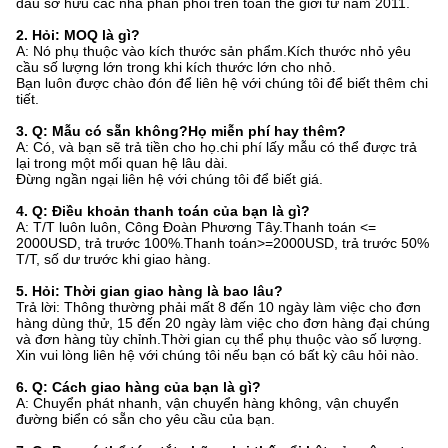
đầu sở hữu các nhà phân phối trên toàn thế giới từ năm 2011.
2. Hỏi: MOQ là gì?
A: Nó phụ thuộc vào kích thước sản phẩm.Kích thước nhỏ yêu
cầu số lượng lớn trong khi kích thước lớn cho nhỏ.
Bạn luôn được chào đón để liên hệ với chúng tôi để biết thêm chi
tiết.
3. Q: Mẫu có sẵn không?Họ miễn phí hay thêm?
A: Có, và bạn sẽ trả tiền cho họ.chi phí lấy mẫu có thể được trả
lại trong một mối quan hệ lâu dài.
Đừng ngần ngại liên hệ với chúng tôi để biết giá.
4. Q: Điều khoản thanh toán của bạn là gì?
A: T/T luôn luôn, Công Đoàn Phương Tây.Thanh toán <=
2000USD, trả trước 100%.Thanh toán>=2000USD, trả trước 50%
T/T, số dư trước khi giao hàng.
5. Hỏi: Thời gian giao hàng là bao lâu?
Trả lời: Thông thường phải mất 8 đến 10 ngày làm việc cho đơn
hàng dùng thử, 15 đến 20 ngày làm việc cho đơn hàng đại chúng
và đơn hàng tùy chỉnh.Thời gian cụ thể phụ thuộc vào số lượng.
Xin vui lòng liên hệ với chúng tôi nếu bạn có bất kỳ câu hỏi nào.
6. Q: Cách giao hàng của bạn là gì?
A: Chuyển phát nhanh, vận chuyển hàng không, vận chuyển
đường biển có sẵn cho yêu cầu của bạn.