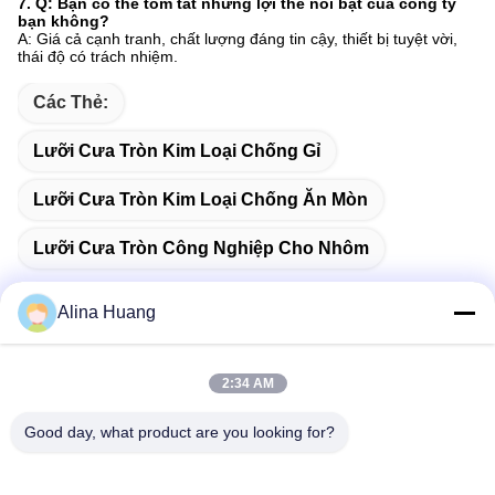
7. Q: Bạn có thể tóm tắt những lợi thế nổi bật của công ty
bạn không?
A: Giá cả cạnh tranh, chất lượng đáng tin cậy, thiết bị tuyệt vời,
thái độ có trách nhiệm.
Các Thẻ:
Lưỡi Cưa Tròn Kim Loại Chống Gỉ
Lưỡi Cưa Tròn Kim Loại Chống Ăn Mòn
Lưỡi Cưa Tròn Công Nghiệp Cho Nhôm
Alina Huang
Liên lạc nhanh
2:34 AM
Good day, what product are you looking for?
Địa chỉ
Khu phát triển công nghiệp Guanyao, thị trấn Shishan, thành
phố Phật Sơn