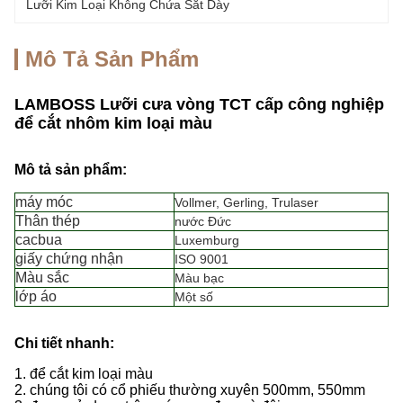
Lưỡi Kim Loại Không Chứa Sắt Dày
Mô Tả Sản Phẩm
LAMBOSS Lưỡi cưa vòng TCT cấp công nghiệp
để cắt nhôm kim loại màu
Mô tả sản phẩm:
máy móc
Vollmer, Gerling, Trulaser
Thân thép
nước Đức
cacbua
Luxemburg
giấy chứng nhận
ISO 9001
Màu sắc
Màu bạc
lớp áo
Một số
Chi tiết nhanh:
1. để cắt kim loại màu
2. chúng tôi có cổ phiếu thường xuyên 500mm, 550mm