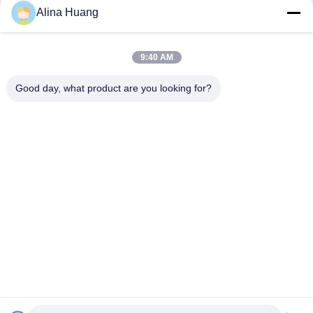
Alina Huang
Contacto rápido
9:40 AM
Dirección
Good day, what product are you looking for?
Zona de desarrollo industrial Guanyao, ciudad de Shishan,
ciudad de Foshan
Teléfono
86-757-85803392
El correo electrónico
sales@yongtaisaw.com
Política de privacidad
|
Mapa del Sitio
| China es buena. Calidad
Hojas de sierra circulares del TCT Proveedor. Derecho de autor
2022-2026 Foshan Nanhai Yongtai Saw Co., Ltd Todo. Todos los