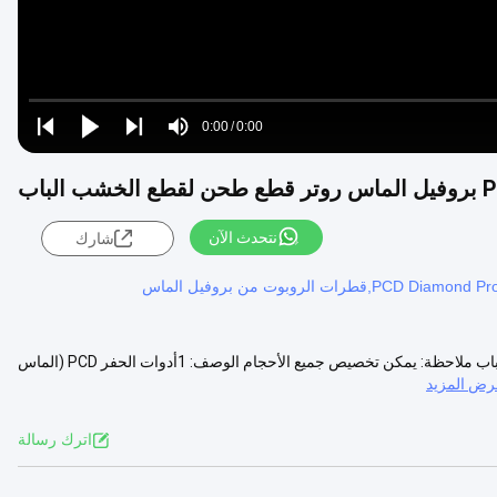
Loaded
:
0%
0:00
/
0:00
Play
Play
Play
Mute
Current
Duration
next
next
قطع الخشب الباب
Time
نتحدث الآن
شارك
الجودة العالية PCD الماسة الملف تعديل الموجة قطع طحن القطع للخشب الباب ملاحظة: يمكن تخصيص جميع الأحجام الوصف: 1أدوات الحفر PCD (الماس
رض المزيد
اترك رسالة