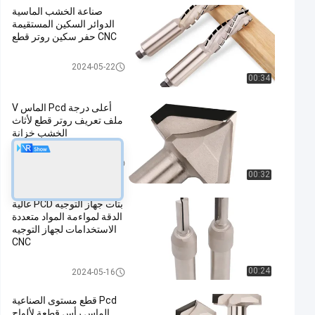
صناعة الخشب الماسية
الدوائر السكين المستقيمة
CNC حفر سكين روتر قطع
بتات جهاز التوجيه
2024-05-22
00:34
أعلى درجة Pcd الماس V
ملف تعريف روتر قطع لأثاث
الخشب خزانة
بتات جهاز التوجيه
2024-04-26
00:32
بتات جهاز التوجيه PCD عالية
الدقة لمواءمة المواد متعددة
الاستخدامات لجهاز التوجيه
CNC
بتات جهاز التوجيه
00:24
2024-05-16
Pcd قطع مستوى الصناعية
الماس رأس قطعة لألواح