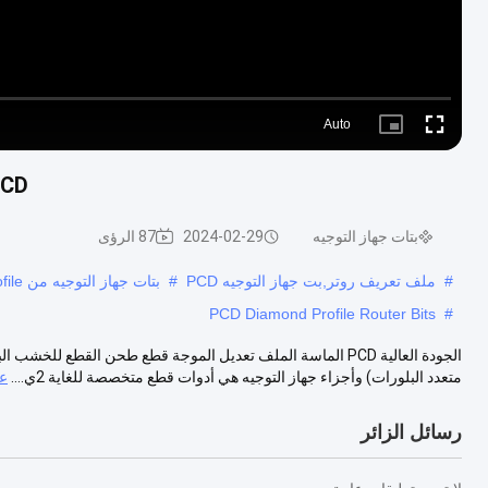
Auto
Picture-
Fullscreen
in-
Picture
PCD بروفيل الماس روتر قطع طحن ل
بتات جهاز التوجيه
2024-02-29
87 الرؤى
#
ملف تعريف روتر,بت جهاز التوجيه PCD
#
بتات جهاز التوجيه من PCD Diamond Profile,قطرات الروبوت من بروفيل الماس
PCD Diamond Profile Router Bits
#
متعدد البلورات) وأجزاء جهاز التوجيه هي أدوات قطع متخصصة للغاية 2ي....
ع
رسائل الزائر