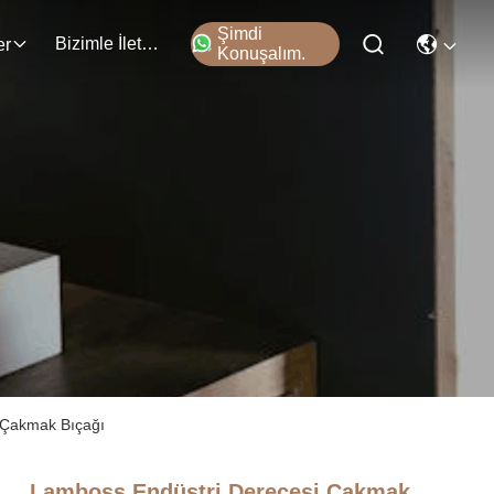
Şimdi
Bizimle İletişim
er
Konuşalım.
 Çakmak Bıçağı
Lamboss Endüstri Derecesi Çakmak