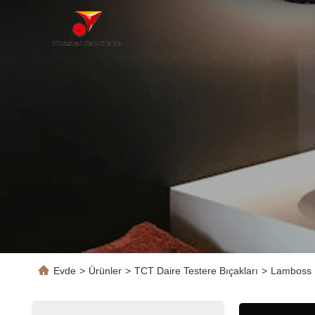
Evde
>
Ürünler
>
TCT Daire Testere Bıçakları
>
Lamboss 