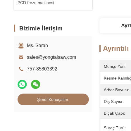
PCD freze makinesi
Ayrı
Bizimle İletişim
Ms. Sarah
Ayrıntılı
sales@yongtaisaw.com
Menşe Yeri:
757-85803392
Kesme Kalınlığ
Arbor Boyutu:
Şimdi Konuşalım.
Diş Sayısı:
Bıçak Çapı:
Süreç Türü: