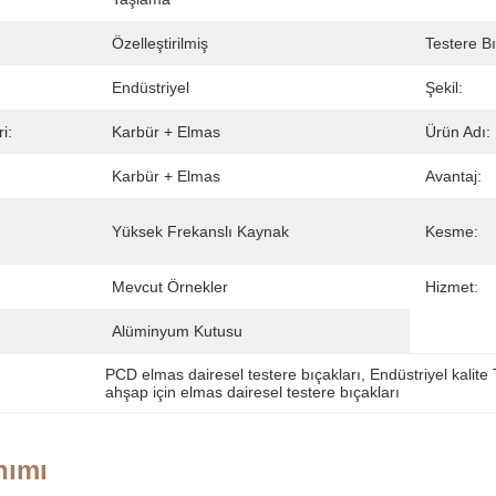
Özelleştirilmiş
Testere B
Endüstriyel
Şekil:
i:
Karbür + Elmas
Ürün Adı:
Karbür + Elmas
Avantaj:
Yüksek Frekanslı Kaynak
Kesme:
Mevcut Örnekler
Hizmet:
Alüminyum Kutusu
PCD elmas dairesel testere bıçakları
, 
Endüstriyel kalite
ahşap için elmas dairesel testere bıçakları
nımı