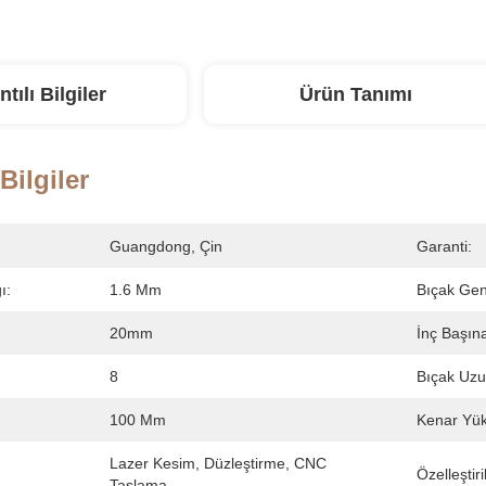
ntılı Bilgiler
Ürün Tanımı
 Bilgiler
Guangdong, Çin
Garanti:
ı:
1.6 Mm
Bıçak Geni
20mm
İnç Başına
8
Bıçak Uzu
100 Mm
Kenar Yük
Lazer Kesim, Düzleştirme, CNC 
Özelleştir
Taşlama