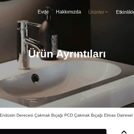
Evde
Hakkımızda
Ürünler
Etkinlikl
Ürün Ayrıntıları
Endüstri Derecesi Çakmak Bıçağı PCD Çakmak Bıçağı Elmas Dairesel