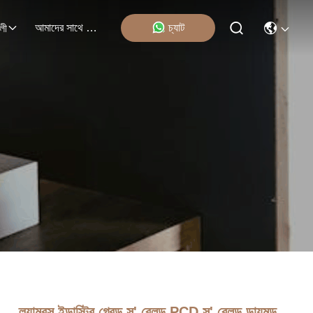
আমাদের সাথে যোগাযোগ
চ্যাট
লী
ল্যামবস ইন্ডাস্ট্রি গ্রেড স' ব্লেড PCD স' ব্লেড ডায়মন্ড