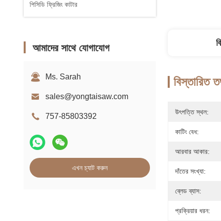
পিসিডি ফ্রিজিং কাটার
ব
আমাদের সাথে যোগাযোগ
Ms. Sarah
বিস্তারিত ত
sales@yongtaisaw.com
উৎপত্তি স্থল:
757-85803392
কাটিং বেধ:
আরবার আকার:
এখন চ্যাট করুন
দাঁতের সংখ্যা:
ব্লেড ব্যাস:
প্রক্রিয়ার ধরন: