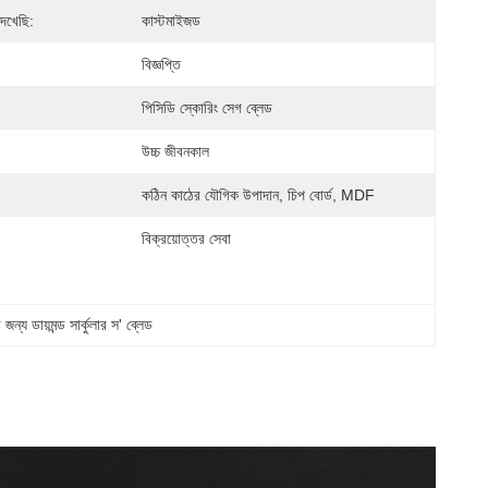
েখেছি:
কাস্টমাইজড
বিজ্ঞপ্তি
পিসিডি স্কোরিং সেগ ব্লেড
উচ্চ জীবনকাল
কঠিন কাঠের যৌগিক উপাদান, চিপ বোর্ড, MDF
বিক্রয়োত্তর সেবা
 জন্য ডায়মন্ড সার্কুলার স' ব্লেড