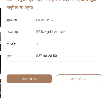
সার্কুলার স' ব্লেড
ব্র্যান্ড নাম:
LAMBOSS
মডেল নম্বর:
পিসিডি স্কোরিং সেগ ব্লেড
MOQ:
1
মূল্য:
$27.40-28.50
সেরা দাম পান
এখন চ্যাট করুন