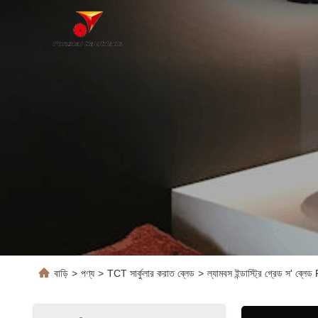
বাড়ি
>
পণ্য
>
TCT সার্কুলার করাত ব্লেড
>
ল্যামবস ইন্ডাস্ট্রি গ্রেড স' ব্লেড