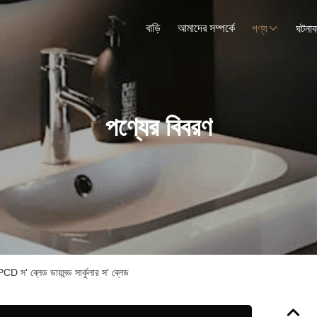
বাড়ি
আমাদের সম্পর্কে
পণ্য
ঘটনাব
পণ্যের বিবরণ
 PCD স' ব্লেড ডায়মন্ড সার্কুলার স' ব্লেড