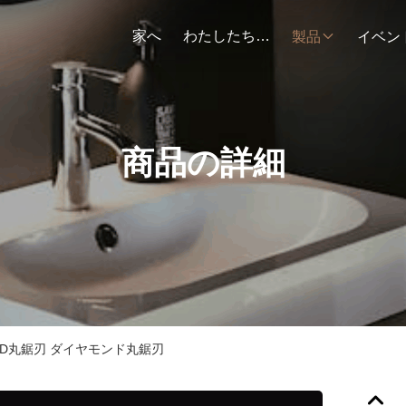
家へ
わたしたち に つい て
製品
イベン
商品の詳細
CD丸鋸刃 ダイヤモンド丸鋸刃