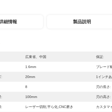
詳細情報
製品説明
広東省、中国
保証:
1.6mm
ブレード幅
:
20mm
1インチあ
8
刃の長さ:
:
100mm
刃の高さ:
:
レーザー切削,平ら化,CNC磨き
カスタマ