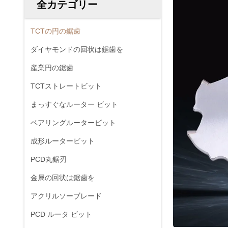
全カテゴリー
TCTの円の鋸歯
ダイヤモンドの回状は鋸歯を
産業円の鋸歯
TCTストレートビット
まっすぐなルーター ビット
ベアリングルータービット
成形ルータービット
PCD丸鋸刃
金属の回状は鋸歯を
アクリルソーブレード
PCD ルータ ビット