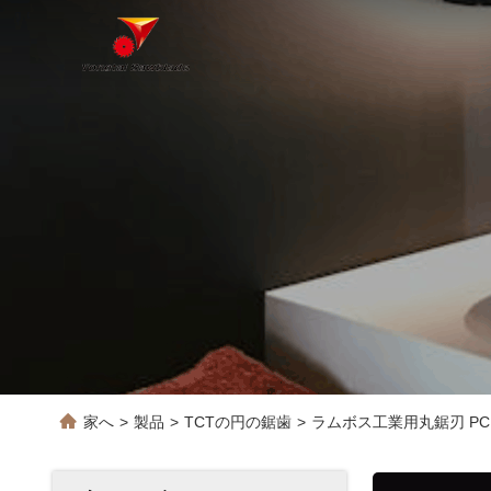
家へ
>
製品
>
TCTの円の鋸歯
>
ラムボス工業用丸鋸刃 P