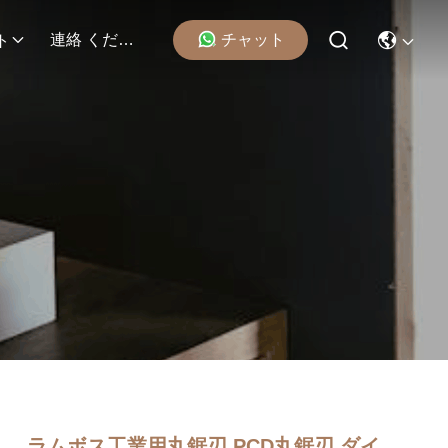
チャット
連絡 ください
ト
ラムボス工業用丸鋸刃 PCD丸鋸刃 ダイ