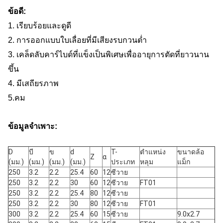
ข้อดี:
1. เรียบร้อยและดูดี
2. การออกแบบใบเลื่อยที่มีเสียงรบกวนต่ำ
3. เคล็ดลับคาร์ไบด์ที่แข็งเป็นพิเศษเพื่ออายุการตัดที่ยาวนาน
ขึ้น
4. มีเสถียรภาพ
5.
คม
ข้อมูลจำเพาะ:
D
บี
ข
d
T-
ตำแหน่ง
ขนาดล้อ
Z
α
(มม.)
(มม.)
(มม.)
(มม.)
ประเภท
หลุม
แม็ก
250
3.2
2.2
25.4
60
12
ซีวาย
250
3.2
2.2
30
60
12
ซีวาย
FT01
250
3.2
2.2
25.4
80
12
ซีวาย
250
3.2
2.2
30
80
12
ซีวาย
FT01
300
3.2
2.2
25.4
60
15
ซีวาย
9.0x2.7