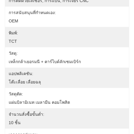
การตัดด้วยเลเซอร์, การแบน, การเจียร CNC
การสนับสนุนที่กำหนดเอง:
OEM
พิมพ์:
TCT
วัสดุ:
เหล็กกล้าเยอรมนี + คาร์ไบด์ลักเซมเบิร์ก
แอปพลิเคชัน:
โต๊ะเลื่อย เลื่อยฉลุ
วัสดุตัด:
แผ่นบิลามิเนท เมลามีน คอมโพสิต
จำนวนสั่งซื้อขั้นต่ำ:
10 ชิ้น