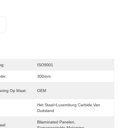
ng:
ISO9001
ter:
300mm
uning Op Maat:
OEM
Het Staal+luxemburg Carbide Van 
Duitsland
Bilaminated Panelen, 
aal:
Samengestelde Melamine,