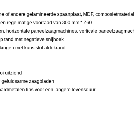
ne of andere gelamineerde spaanplaat, MDF, composietmateria
en regelmatige voorraad van 300 mm * Z60
gen, horizontale paneelzaagmachines, verticale paneelzaagmac
chip tand met negatieve snijhoek
kkingen met kunststof afdekrand
oi uitziend
r geluidsarme zaagbladen
hardmetalen tips voor een langere levensduur