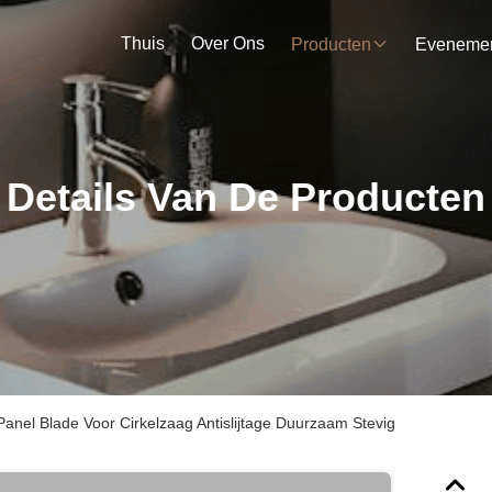
Thuis
Over Ons
Producten
Details Van De Producten
Panel Blade Voor Cirkelzaag Antislijtage Duurzaam Stevig