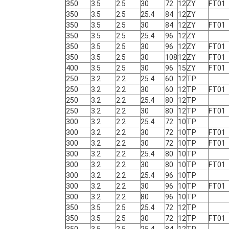
350
3.5
2.5
30
72
12
ZY
FT01
350
3.5
2.5
25.4
84
12
ZY
350
3.5
2.5
30
84
12
ZY
FT01
350
3.5
2.5
25.4
96
12
ZY
350
3.5
2.5
30
96
12
ZY
FT01
350
3.5
2.5
30
108
12
ZY
FT01
400
3.5
2.5
30
96
15
ZY
FT01
250
3.2
2.2
25.4
60
12
TP
250
3.2
2.2
30
60
12
TP
FT01
250
3.2
2.2
25.4
80
12
TP
250
3.2
2.2
30
80
12
TP
FT01
300
3.2
2.2
25.4
72
10
TP
300
3.2
2.2
30
72
10
TP
FT01
300
3.2
2.2
30
72
10
TP
FT01
300
3.2
2.2
25.4
80
10
TP
300
3.2
2.2
30
80
10
TP
FT01
300
3.2
2.2
25.4
96
10
TP
300
3.2
2.2
30
96
10
TP
FT01
300
3.2
2.2
80
96
10
TP
350
3.5
2.5
25.4
72
12
TP
350
3.5
2.5
30
72
12
TP
FT01