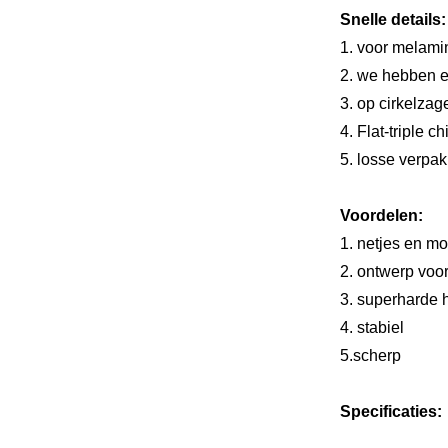
Snelle details:
1. voor melami
2. we hebben e
3. op cirkelza
4. Flat-triple 
5. losse verpa
Voordelen:
1. netjes en mo
2. ontwerp voo
3. superharde 
4. stabiel
5.
scherp
Specificaties: