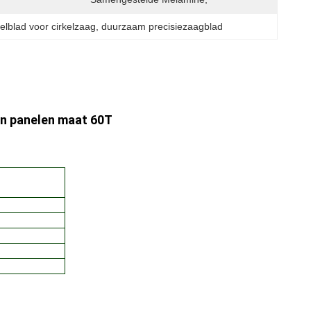
eelblad voor cirkelzaag
, 
duurzaam precisiezaagblad
en panelen maat 60T