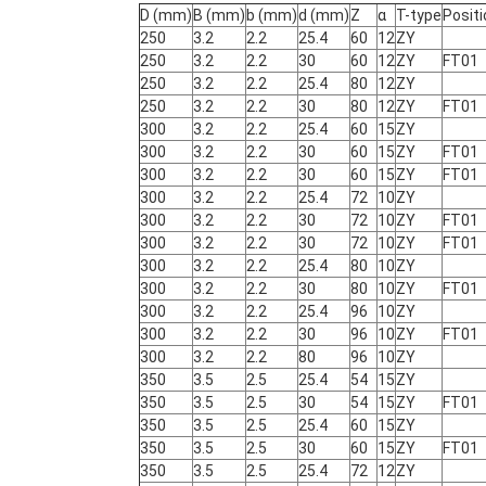
D (mm)
B (mm)
b (mm)
d (mm)
Z
α
T-type
Positi
250
3.2
2.2
25.4
60
12
ZY
250
3.2
2.2
30
60
12
ZY
FT01
250
3.2
2.2
25.4
80
12
ZY
250
3.2
2.2
30
80
12
ZY
FT01
300
3.2
2.2
25.4
60
15
ZY
300
3.2
2.2
30
60
15
ZY
FT01
300
3.2
2.2
30
60
15
ZY
FT01
300
3.2
2.2
25.4
72
10
ZY
300
3.2
2.2
30
72
10
ZY
FT01
300
3.2
2.2
30
72
10
ZY
FT01
300
3.2
2.2
25.4
80
10
ZY
300
3.2
2.2
30
80
10
ZY
FT01
300
3.2
2.2
25.4
96
10
ZY
300
3.2
2.2
30
96
10
ZY
FT01
300
3.2
2.2
80
96
10
ZY
350
3.5
2.5
25.4
54
15
ZY
350
3.5
2.5
30
54
15
ZY
FT01
350
3.5
2.5
25.4
60
15
ZY
350
3.5
2.5
30
60
15
ZY
FT01
350
3.5
2.5
25.4
72
12
ZY