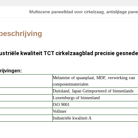
Multiscene paneelblad voor cirkelzaag
, 
antislijtage pan
beschrijving
striële kwaliteit TCT cirkelzaagblad precisie gesned
ijvingen:
Melamine of spaanplaat, MDF, verwerking van
composietmaterialen
Duitsland, Japan Geïmporteerd of binnenlands
Luxemburgs of binnenland
ISO 9001
Vollmer
Industriële kwaliteit A