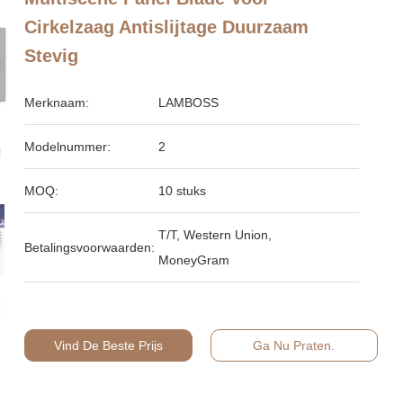
Cirkelzaag Antislijtage Duurzaam
Stevig
Merknaam:
LAMBOSS
Modelnummer:
2
MOQ:
10 stuks
T/T, Western Union,
Betalingsvoorwaarden:
MoneyGram
Vind De Beste Prijs
Ga Nu Praten.