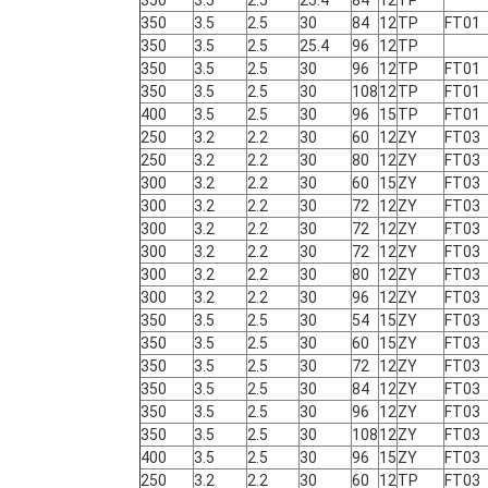
350
3.5
2.5
25.4
84
12
TP
350
3.5
2.5
30
84
12
TP
FT01
350
3.5
2.5
25.4
96
12
TP
350
3.5
2.5
30
96
12
TP
FT01
350
3.5
2.5
30
108
12
TP
FT01
400
3.5
2.5
30
96
15
TP
FT01
250
3.2
2.2
30
60
12
ZY
FT03
250
3.2
2.2
30
80
12
ZY
FT03
300
3.2
2.2
30
60
15
ZY
FT03
300
3.2
2.2
30
72
12
ZY
FT03
300
3.2
2.2
30
72
12
ZY
FT03
300
3.2
2.2
30
72
12
ZY
FT03
300
3.2
2.2
30
80
12
ZY
FT03
300
3.2
2.2
30
96
12
ZY
FT03
350
3.5
2.5
30
54
15
ZY
FT03
350
3.5
2.5
30
60
15
ZY
FT03
350
3.5
2.5
30
72
12
ZY
FT03
350
3.5
2.5
30
84
12
ZY
FT03
350
3.5
2.5
30
96
12
ZY
FT03
350
3.5
2.5
30
108
12
ZY
FT03
400
3.5
2.5
30
96
15
ZY
FT03
250
3.2
2.2
30
60
12
TP
FT03