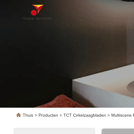
Thuis
>
Producten
>
TCT Cirkelzaagbladen
>
Multiscene 