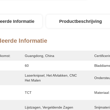
leerde Informatie
Productbeschrijving
leerde Informatie
rkomst:
Guangdong, China
Certificeri
60
Bladdiame
Laserknipsel, Het Afvlakken, CNC 
Onderste
Het Malen
TCT
Materiaal:
Lijstzagen, Vergeldende Zagen
Snijmateri