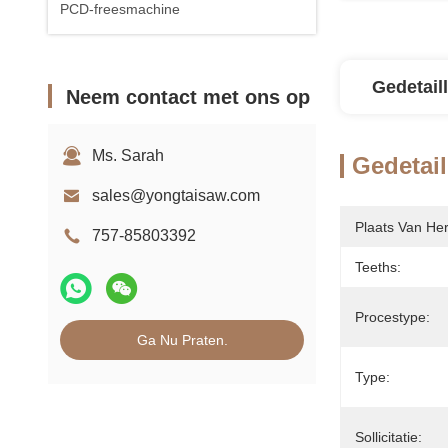
PCD-freesmachine
Gedetail
Neem contact met ons op
Ms. Sarah
Gedetail
sales@yongtaisaw.com
Plaats Van He
757-85803392
Teeths:
Procestype:
Ga Nu Praten.
Type:
Sollicitatie: