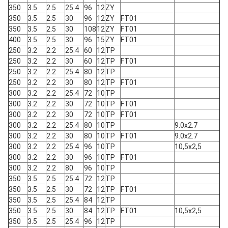
350
3.5
2.5
25.4
96
12
ZY
350
3.5
2.5
30
96
12
ZY
FT01
350
3.5
2.5
30
108
12
ZY
FT01
400
3.5
2.5
30
96
15
ZY
FT01
250
3.2
2.2
25.4
60
12
TP
250
3.2
2.2
30
60
12
TP
FT01
250
3.2
2.2
25.4
80
12
TP
250
3.2
2.2
30
80
12
TP
FT01
300
3.2
2.2
25.4
72
10
TP
300
3.2
2.2
30
72
10
TP
FT01
300
3.2
2.2
30
72
10
TP
FT01
300
3.2
2.2
25.4
80
10
TP
9.0x2.7
300
3.2
2.2
30
80
10
TP
FT01
9.0x2.7
300
3.2
2.2
25.4
96
10
TP
10,5x2,5
300
3.2
2.2
30
96
10
TP
FT01
300
3.2
2.2
80
96
10
TP
350
3.5
2.5
25.4
72
12
TP
350
3.5
2.5
30
72
12
TP
FT01
350
3.5
2.5
25.4
84
12
TP
350
3.5
2.5
30
84
12
TP
FT01
10,5x2,5
350
3.5
2.5
25.4
96
12
TP