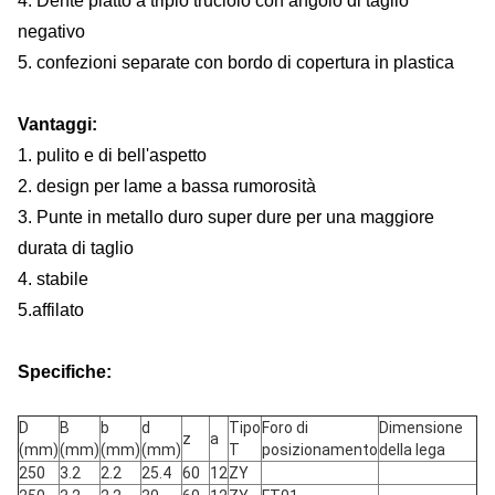
4. Dente piatto a triplo truciolo con angolo di taglio
negativo
5. confezioni separate con bordo di copertura in plastica
Vantaggi:
1. pulito e di bell'aspetto
2. design per lame a bassa rumorosità
3. Punte in metallo duro super dure per una maggiore
durata di taglio
4. stabile
5.
affilato
Specifiche:
D
B
b
d
Tipo
Foro di
Dimensione
z
a
(mm)
(mm)
(mm)
(mm)
T
posizionamento
della lega
250
3.2
2.2
25.4
60
12
ZY