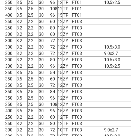
350
3.5
2.5
30
96
12
TP
FT01
10,5x2,5
350
3.5
2.5
30
108
12
TP
FT01
400
3.5
2.5
30
96
15
TP
FT01
250
3.2
2.2
30
60
12
ZY
FT03
250
3.2
2.2
30
80
12
ZY
FT03
300
3.2
2.2
30
60
15
ZY
FT03
300
3.2
2.2
30
72
12
ZY
FT03
300
3.2
2.2
30
72
12
ZY
FT03
10.5x3.0
300
3.2
2.2
30
72
12
ZY
FT03
9.0x2.7
300
3.2
2.2
30
80
12
ZY
FT03
10.5x3.0
300
3.2
2.2
30
96
12
ZY
FT03
10,5x2,5
350
3.5
2.5
30
54
15
ZY
FT03
350
3.5
2.5
30
60
15
ZY
FT03
350
3.5
2.5
30
72
12
ZY
FT03
350
3.5
2.5
30
84
12
ZY
FT03
350
3.5
2.5
30
96
12
ZY
FT03
350
3.5
2.5
30
108
12
ZY
FT03
400
3.5
2.5
30
96
15
ZY
FT03
250
3.2
2.2
30
60
12
TP
FT03
250
3.2
2.2
30
80
12
TP
FT03
300
3.2
2.2
30
72
10
TP
FT03
9.0x2.7