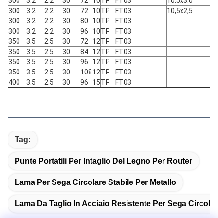
300
3.2
2.2
30
72
10
TP
FT03
10.5x3.0
300
3.2
2.2
30
72
10
TP
FT03
10,5x2,5
300
3.2
2.2
30
80
10
TP
FT03
300
3.2
2.2
30
96
10
TP
FT03
350
3.5
2.5
30
72
12
TP
FT03
350
3.5
2.5
30
84
12
TP
FT03
350
3.5
2.5
30
96
12
TP
FT03
350
3.5
2.5
30
108
12
TP
FT03
400
3.5
2.5
30
96
15
TP
FT03
Tag:
Punte Portatili Per Intaglio Del Legno Per Router
Lama Per Sega Circolare Stabile Per Metallo
Lama Da Taglio In Acciaio Resistente Per Sega Circola