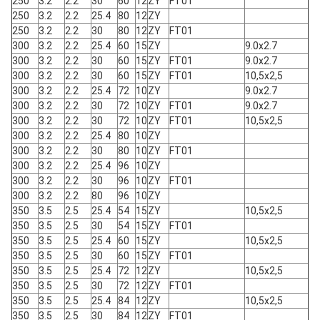
250
3.2
2.2
30
60
12
ZY
FT01
250
3.2
2.2
25.4
80
12
ZY
250
3.2
2.2
30
80
12
ZY
FT01
300
3.2
2.2
25.4
60
15
ZY
9.0x2.7
300
3.2
2.2
30
60
15
ZY
FT01
9.0x2.7
300
3.2
2.2
30
60
15
ZY
FT01
10,5x2,5
300
3.2
2.2
25.4
72
10
ZY
9.0x2.7
300
3.2
2.2
30
72
10
ZY
FT01
9.0x2.7
300
3.2
2.2
30
72
10
ZY
FT01
10,5x2,5
300
3.2
2.2
25.4
80
10
ZY
300
3.2
2.2
30
80
10
ZY
FT01
300
3.2
2.2
25.4
96
10
ZY
300
3.2
2.2
30
96
10
ZY
FT01
300
3.2
2.2
80
96
10
ZY
350
3.5
2.5
25.4
54
15
ZY
10,5x2,5
350
3.5
2.5
30
54
15
ZY
FT01
350
3.5
2.5
25.4
60
15
ZY
10,5x2,5
350
3.5
2.5
30
60
15
ZY
FT01
350
3.5
2.5
25.4
72
12
ZY
10,5x2,5
350
3.5
2.5
30
72
12
ZY
FT01
350
3.5
2.5
25.4
84
12
ZY
10,5x2,5
350
3.5
2.5
30
84
12
ZY
FT01