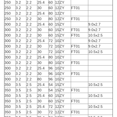
250
3.2
2.2
25.4
60
12
ZY
250
3.2
2.2
30
60
12
ZY
FT01
250
3.2
2.2
25.4
80
12
ZY
250
3.2
2.2
30
80
12
ZY
FT01
300
3.2
2.2
25.4
60
15
ZY
9.0x2.7
300
3.2
2.2
30
60
15
ZY
FT01
9.0x2.7
300
3.2
2.2
30
60
15
ZY
FT01
10.5x2.5
300
3.2
2.2
25.4
72
10
ZY
9.0x2.7
300
3.2
2.2
30
72
10
ZY
FT01
9.0x2.7
300
3.2
2.2
30
72
10
ZY
FT01
10.5x2.5
300
3.2
2.2
25.4
80
10
ZY
300
3.2
2.2
30
80
10
ZY
FT01
300
3.2
2.2
25.4
96
10
ZY
300
3.2
2.2
30
96
10
ZY
FT01
300
3.2
2.2
80
96
10
ZY
350
3.5
2.5
25.4
54
15
ZY
10.5x2.5
350
3.5
2.5
30
54
15
ZY
FT01
350
3.5
2.5
25.4
60
15
ZY
10.5x2.5
350
3.5
2.5
30
60
15
ZY
FT01
350
3.5
2.5
25.4
72
12
ZY
10.5x2.5
350
3.5
2.5
30
72
12
ZY
FT01