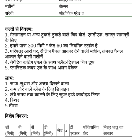
मशीनों
वोल्मर
श्रेणी
औद्योगिक ग्रेड ए
जल्दी से विवरण:
1. मेलामाइन या अन्य टुकड़े टुकड़े वाले चिप बोर्ड, एमडीएफ, समग्र सामग्री
के लिए
2. हमारे पास 300 मिमी * जेड 60 का नियमित स्टॉक है
3. परिपत्र आरी पर, क्षैतिज पैनल आकार देने वाली मशीन, लंबवत पैनल
आकार देने वाली मशीनें
4. नेगेटिव कटिंग एंगल के साथ फ्लैट-ट्रिपल चिप टूथ
5. प्लास्टिक कवर एज के साथ अलग पैकेज
लाभ:
1. साफ-सुथरा और अच्छा दिखने वाला
2. कम शोर वाले ब्लेड के लिए डिज़ाइन
3. लंबे समय तक काटने के लिए सुपर हार्ड कार्बाइड टिप्स
4. स्थिर
5.
तीखा
विशेष विवरण:
डी
बी
बी
डी
टी
पोजिशनिंग
मिश्र धातु का
जेड
α
(मिमी)
(मिमी)
(मिमी)
(मिमी)
प्रकार
छेद
आकार