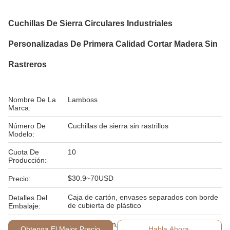
Cuchillas De Sierra Circulares Industriales
Personalizadas De Primera Calidad Cortar Madera Sin
Rastreros
Nombre De La
Lamboss
Marca:
Número De
Cuchillas de sierra sin rastrillos
Modelo:
Cuota De
10
Producción:
$30.9~70USD
Precio:
Caja de cartón, envases separados con borde
Detalles Del
de cubierta de plástico
Embalaje:
Condiciones De
Western Union, L/C, T/T
Obtenga El Mejor Precio
Habla Ahora.