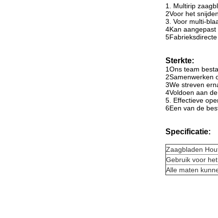
1. Multirip zaag
2Voor het snijden
3. Voor multi-bl
4Kan aangepast 
5Fabrieksdirecte 
Sterkte:
1Ons team bestaa
2Samenwerken om
3We streven erna
4Voldoen aan de 
5. Effectieve oper
6Een van de best
Specificatie:
Zaagbladen Hout
Gebruik voor het
Alle maten kunn