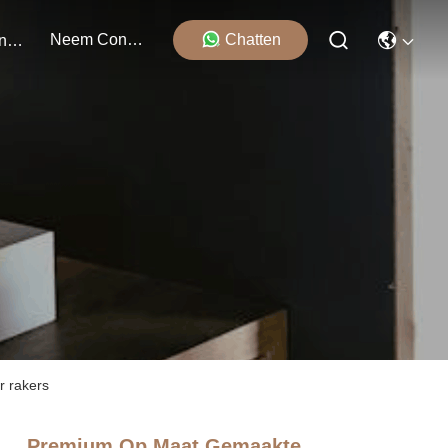
Neem Contact Met Ons Op
Chatten
Evenementen
r rakers
Premium Op Maat Gemaakte