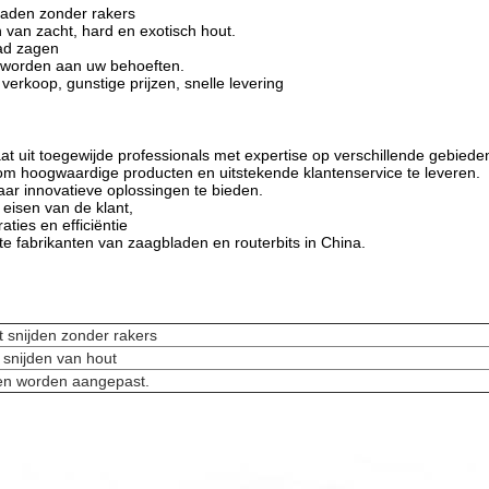
bladen zonder rakers
 van zacht, hard en exotisch hout.
aad zagen
worden aan uw behoeften.
verkoop, gunstige prijzen, snelle levering
t uit toegewijde professionals met expertise op verschillende gebiede
 hoogwaardige producten en uitstekende klantenservice te leveren.
ar innovatieve oplossingen te bieden.
eisen van de klant,
aties en efficiëntie
e fabrikanten van zaagbladen en routerbits in China.
 snijden zonder rakers
 snijden van hout
en worden aangepast.