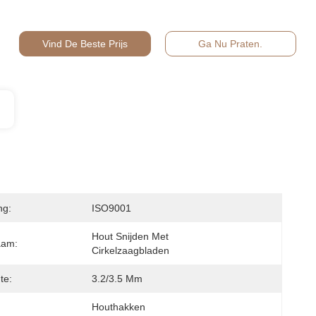
Vind De Beste Prijs
Ga Nu Praten.
ng:
ISO9001
Hout Snijden Met 
aam:
Cirkelzaagbladen
te:
3.2/3.5 Mm
Houthakken