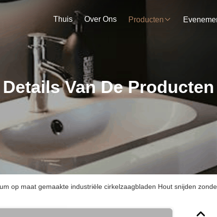
Thuis
Over Ons
Producten
Details Van De Producten
um op maat gemaakte industriële cirkelzaagbladen Hout snijden zonde