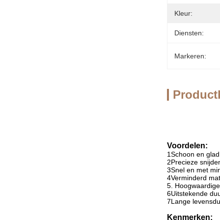
Kleur:
Diensten:
Markeren:
Product
Voordelen:
1Schoon en gla
2Precieze snijde
3Snel en met min
4Verminderd mate
5. Hoogwaardig
6Uitstekende duu
7Lange levensduu
Kenmerken: