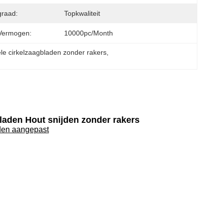
graad:
Topkwaliteit
Vermogen:
10000pc/month
ële cirkelzaagbladen zonder rakers
, 
laden Hout snijden zonder rakers
den aangepast