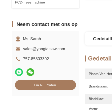
PCD-freesmachine
Neem contact met ons op
Gedetail
Ms. Sarah
sales@yongtaisaw.com
Gedetail
757-85803392
Plaats Van He
Ga Nu Praten.
Brandnaam:
Bladdikte:
Vorm: