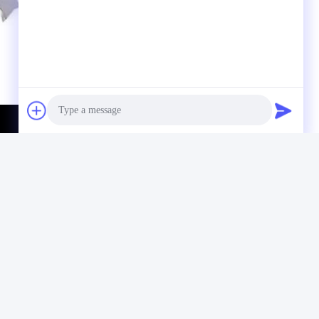
Photo
Video Call
Audio Call