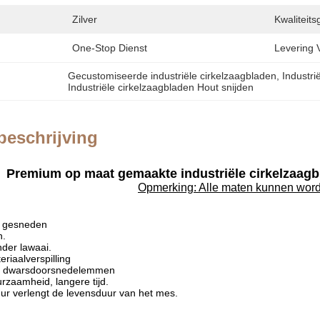
Zilver
Kwaliteits
One-Stop Dienst
Levering 
Gecustomiseerde industriële cirkelzaagbladen
, 
Industri
Industriële cirkelzaagbladen Hout snijden
beschrijving
Premium op maat gemaakte industriële cirkelzaagb
Opmerking: Alle maten kunnen wor
d gesneden
n.
der lawaai.
riaalverspilling
e dwarsdoorsnedelemmen
rzaamheid, langere tijd.
r verlengt de levensduur van het mes.