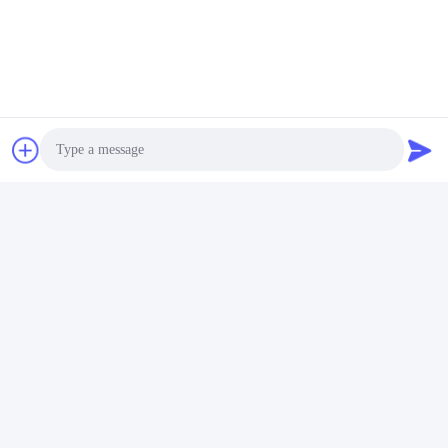
Circular Saw Blades Circular Saw Blades Circular Saw Blades
Circular Saw Blades Circular Saw Blades Circular Saw Blades
Circular Saw Blades Circular S
Tag:
Lame Per Seghe Circolari Industriali Portatili
Lame Per Seghe Circolari Industriali In Metallo Duro
Lame Per Seghe Circolari Multiuso Per La Lavorazione
Photo
Video Call
Contatto rapido
Audio Call
Indirizzo
Zona di sviluppo industriale Guanyao, città di Shishan, città
di Foshan