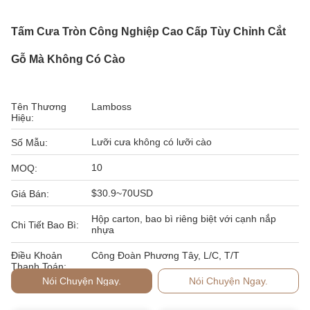
Tấm Cưa Tròn Công Nghiệp Cao Cấp Tùy Chỉnh Cắt
Gỗ Mà Không Có Cào
Tên Thương
Lamboss
Hiệu:
Lưỡi cưa không có lưỡi cào
Số Mẫu:
10
MOQ:
$30.9~70USD
Giá Bán:
Hộp carton, bao bì riêng biệt với cạnh nắp
Chi Tiết Bao Bì:
nhựa
Điều Khoản
Công Đoàn Phương Tây, L/C, T/T
Thanh Toán:
Nói Chuyện Ngay.
Nói Chuyện Ngay.