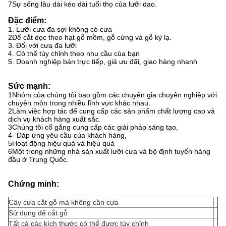
7Sự sống lâu dài kéo dài tuổi thọ của lưỡi dao.
Đặc điểm:
1. Lưỡi cưa đa sợi không có cưa
2Để cắt dọc theo hạt gỗ mềm, gỗ cứng và gỗ kỳ lạ.
3. Đối với cưa đa lưỡi
4. Có thể tùy chỉnh theo nhu cầu của bạn
5. Doanh nghiệp bán trực tiếp, giá ưu đãi, giao hàng nhanh
Sức mạnh:
1Nhóm của chúng tôi bao gồm các chuyên gia chuyên nghiệp với
chuyên môn trong nhiều lĩnh vực khác nhau.
2Làm việc hợp tác để cung cấp các sản phẩm chất lượng cao và
dịch vụ khách hàng xuất sắc.
3Chúng tôi cố gắng cung cấp các giải pháp sáng tạo,
4- Đáp ứng yêu cầu của khách hàng,
5Hoạt động hiệu quả và hiệu quả
6Một trong những nhà sản xuất lưỡi cưa và bộ định tuyến hàng
đầu ở Trung Quốc.
Chứng minh:
Cây cưa cắt gỗ mà không cần cưa
Sử dụng để cắt gỗ
Tất cả các kích thước có thể được tùy chỉnh