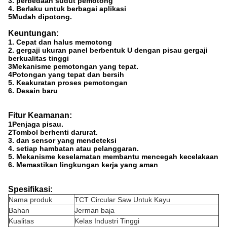
3. perbedaan sudut pemotong
4. Berlaku untuk berbagai aplikasi
5Mudah dipotong.
Keuntungan:
1. Cepat dan halus memotong
2. gergaji ukuran panel berbentuk U dengan pisau gergaji
berkualitas tinggi
3Mekanisme pemotongan yang tepat.
4Potongan yang tepat dan bersih
5. Keakuratan proses pemotongan
6. Desain baru
Fitur Keamanan:
1Penjaga pisau.
2Tombol berhenti darurat.
3. dan sensor yang mendeteksi
4. setiap hambatan atau pelanggaran.
5. Mekanisme keselamatan membantu mencegah kecelakaan
6. Memastikan lingkungan kerja yang aman
Spesifikasi:
Nama produk
TCT Circular Saw Untuk Kayu
Bahan
Jerman baja
Kualitas
Kelas Industri Tinggi