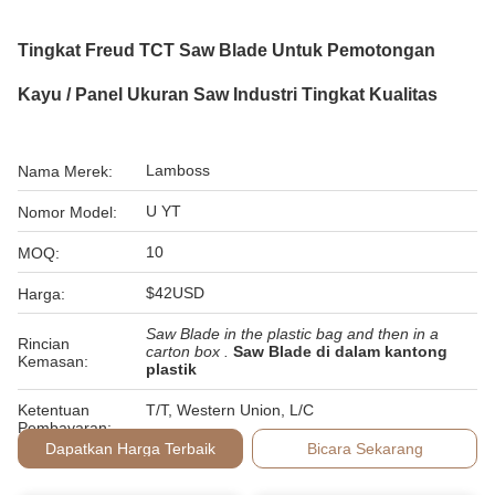
Tingkat Freud TCT Saw Blade Untuk Pemotongan
Kayu / Panel Ukuran Saw Industri Tingkat Kualitas
Lamboss
Nama Merek:
U YT
Nomor Model:
10
MOQ:
$42USD
Harga:
Saw Blade in the plastic bag and then in a
Rincian
carton box .
Saw Blade di dalam kantong
Kemasan:
plastik
Ketentuan
T/T, Western Union, L/C
Pembayaran:
Dapatkan Harga Terbaik
Bicara Sekarang