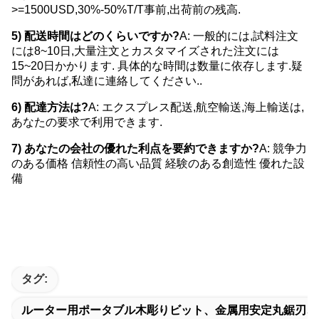
>=1500USD,30%-50%T/T事前,出荷前の残高.
5) 配送時間はどのくらいですか?
A: 一般的には,試料注文
には8~10日,大量注文とカスタマイズされた注文には
15~20日かかります. 具体的な時間は数量に依存します.疑
問があれば,私達に連絡してください..
6) 配達方法は?
A: エクスプレス配送,航空輸送,海上輸送は,
あなたの要求で利用できます.
7) あなたの会社の優れた利点を要約できますか?
A: 競争力
のある価格 信頼性の高い品質 経験のある創造性 優れた設
備
TCT Circular Saw BladesTCT Circular Saw BladesTCT Circular
Saw BladesTCT Circular Saw BladesTCT Circular Saw
BladesTCT Circular Saw BladesTCT Circular Saw BladesTCT
Circular Saw BladesTCT Circular Saw BladesTCT Circular Saw
BladesTCT Circular Saw BladesTCT Circular Saw BladesTCT
Circular Saw Blades
タグ:
ルーター用ポータブル木彫りビット、金属用安定丸鋸刃、