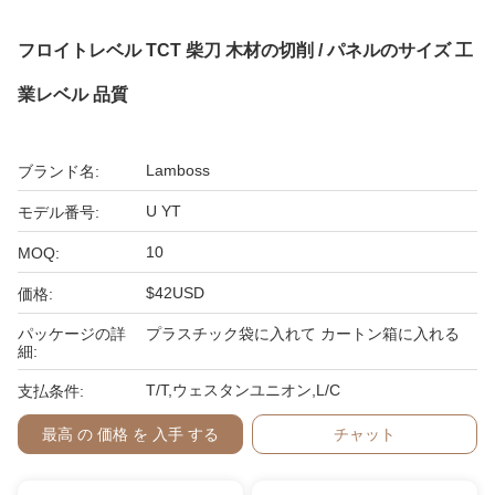
フロイトレベル TCT 柴刀 木材の切削 / パネルのサイズ 工
業レベル 品質
Lamboss
ブランド名:
U YT
モデル番号:
10
MOQ:
$42USD
価格:
パッケージの詳
プラスチック袋に入れて カートン箱に入れる
細:
T/T,ウェスタンユニオン,L/C
支払条件:
最高 の 価格 を 入手 する
チャット