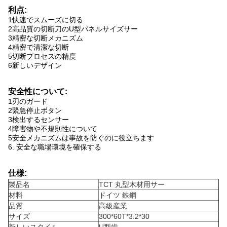
利点:
1快速でスムーズに切る
2高品質の切断刀のU型パネルサイズサー
3精密な切断メカニズム
4精密で清潔な切断
5切断プロセスの精度
6新しいデザイン
安全性について:
1刃のガード
2緊急停止ボタン
3検出するセンサー
4障害物や不規則性について
5安全メカニズムは事故を防ぐのに役立ちます
6. 安全な職場環境を確保する
仕様:
製品名
TCT 丸型木材用サー
材料
ドイツ 鉄鋼
品質
高級産業
サイズ
300*60T*3.2*30