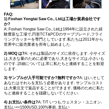
FAQ:
1) Foshan Yongtai Saw Co., Ltdは工場か貿易会社です
か?
A: Foshan Yongtai Saw Co., Ltdは1994年に設立された経
験豊富な工場で,円形TCT&PCDのサーブブレード,フライ
リングカッターを専門としています.私たちは2011年から
世界中に販売業者を所有し始めました.
2) MOQ は?
A: それは製品のサイズに依存します. 小サイズ
は,大きな量のために必要であり,大きなサイズは,小さいも
のです. 詳細については,常に私たちと連絡することを歓迎
します.
3) サンプルが入手可能ですか?無料ですか?
A: はい,そして
あなたはそれらを支払う必要があります. サンプルコスト
は,大量注文で返品することができます. 価格のために私た
ちと連絡することを躊躇しないでください.
4) お支払い条件は?
A: T/T いつも,ウェスタン・ユニオン.
支払い<=1500USD,100%事前. 支払い