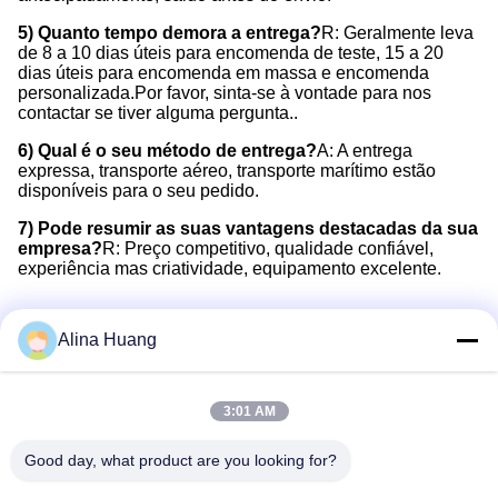
5) Quanto tempo demora a entrega?
R: Geralmente leva
de 8 a 10 dias úteis para encomenda de teste, 15 a 20
dias úteis para encomenda em massa e encomenda
personalizada.Por favor, sinta-se à vontade para nos
contactar se tiver alguma pergunta..
6) Qual é o seu método de entrega?
A: A entrega
expressa, transporte aéreo, transporte marítimo estão
disponíveis para o seu pedido.
7) Pode resumir as suas vantagens destacadas da sua
empresa?
R: Preço competitivo, qualidade confiável,
experiência mas criatividade, equipamento excelente.
TCT Circular Saw BladesTCT Circular Saw BladesTCT Circular
Saw BladesTCT Circular Saw BladesTCT Circular Saw
BladesTCT Circular Saw BladesTCT Circular Saw BladesTCT
Alina Huang
Circular Saw BladesTCT Circular Saw BladesTCT Circular Saw
BladesTCT Circular Saw BladesTCT Circular Saw BladesTCT
Circular Saw Blades
3:01 AM
Etiquetas:
Good day, what product are you looking for?
Brocas De Escultura Em Madeira Portáteis Para Rotea