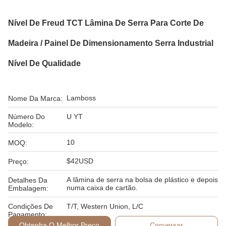
Nível De Freud TCT Lâmina De Serra Para Corte De
Madeira / Painel De Dimensionamento Serra Industrial
Nível De Qualidade
Lamboss
Nome Da Marca:
Número Do
U YT
Modelo:
10
MOQ:
$42USD
Preço:
A lâmina de serra na bolsa de plástico e depois
Detalhes Da
numa caixa de cartão.
Embalagem:
Condições De
T/T, Western Union, L/C
Pagamento:
Obtenha O Melhor Preço
Conversar