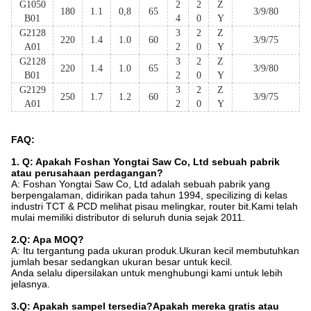
G1050
2
2
Z
180
1.1
0,8
65
3/9/80
B01
4
0
Y
G2128
3
2
Z
220
1.4
1.0
60
3/9/75
A01
2
0
Y
G2128
3
2
Z
220
1.4
1.0
65
3/9/80
B01
2
0
Y
G2129
3
2
Z
250
1.7
1.2
60
3/9/75
A01
2
0
Y
FAQ:
1. Q: Apakah Foshan Yongtai Saw Co, Ltd sebuah pabrik
atau perusahaan perdagangan?
A: Foshan Yongtai Saw Co, Ltd adalah sebuah pabrik yang
berpengalaman, didirikan pada tahun 1994, specilizing di kelas
industri TCT & PCD melihat pisau melingkar, router bit.Kami telah
mulai memiliki distributor di seluruh dunia sejak 2011.
2.Q: Apa MOQ?
A: Itu tergantung pada ukuran produk.Ukuran kecil membutuhkan
jumlah besar sedangkan ukuran besar untuk kecil.
Anda selalu dipersilakan untuk menghubungi kami untuk lebih
jelasnya.
3.Q: Apakah sampel tersedia?Apakah mereka gratis atau