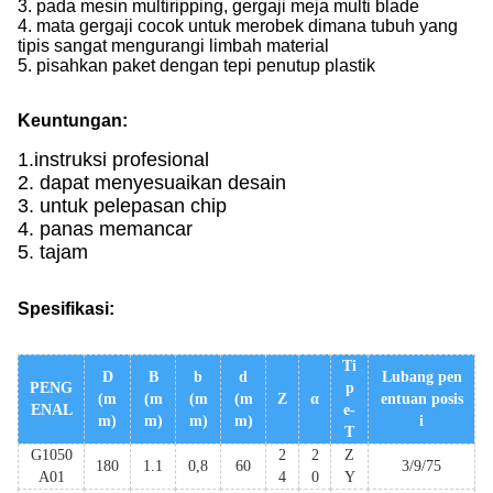
3. pada mesin multiripping, gergaji meja multi blade
4. mata gergaji cocok untuk merobek dimana tubuh yang
tipis sangat mengurangi limbah material
5. pisahkan paket dengan tepi penutup plastik
Keuntungan:
1.
instruksi profesional
2. dapat menyesuaikan desain
3. untuk pelepasan chip
4. panas memancar
5. tajam
Spesifikasi:
Ti
D
B
b
d
Lubang pen
PENG
p
(m
(m
(m
(m
Z
α
entuan posis
ENAL
e-
m)
m)
m)
m)
i
T
G1050
2
2
Z
180
1.1
0,8
60
3/9/75
A01
4
0
Y