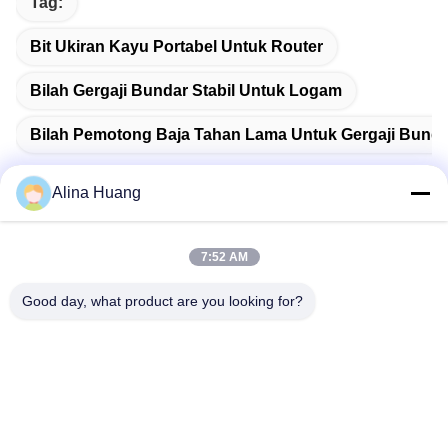
Tag:
Bit Ukiran Kayu Portabel Untuk Router
Bilah Gergaji Bundar Stabil Untuk Logam
Bilah Pemotong Baja Tahan Lama Untuk Gergaji Bunda
Alina Huang
Kontak Cepat
7:52 AM
Good day, what product are you looking for?
Alamat
Zona Pengembangan Industri Guanyao, Kota Shishan, Kota
Foshan
Telp
86-757-85803392