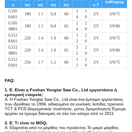
ποθέτησης
α
m)
m)
m)
m)
υ Τ
G105
2
2
180
1.1
0,8
60
ZY
3/9/75
0A01
4
0
G105
2
2
180
1.1
0,8
65
ZY
3/9/80
0B01
4
0
G212
3
2
220
1.4
1.0
60
ZY
3/9/75
8A01
2
0
G212
3
2
220
1.4
1.0
65
ZY
3/9/80
8B01
2
0
G212
3
2
250
1.7
1.2
60
ZY
3/9/75
9A01
2
0
FAQ:
1. Ε: Είναι η Foshan Yongtai Saw Co., Ltd εργοστάσιο ή
εμπορική εταιρεία;
Α: Η Foshan Yongtai Saw Co., Ltd είναι ένα έμπειρο εργοστάσιο,
που ιδρύθηκε το 1994, ειδικευμένο σε κυκλικές λεπίδες πριονιού
TCT & PCD βιομηχανικής ποιότητας, μύτες δρομολογητή.Έχουμε
αρχίσει να έχουμε διανομείς σε όλο τον κόσμο από το 2011.
2. Ε: Τι είναι το MOQ;
Α: Εξαρτάται από το μέγεθος του προϊόντος.Το μικρό μέγεθος