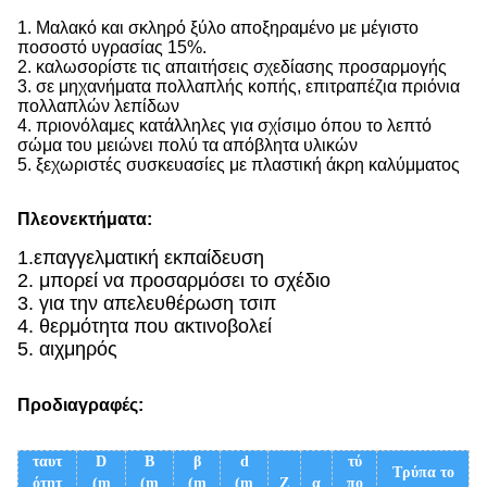
1. Μαλακό και σκληρό ξύλο αποξηραμένο με μέγιστο
ποσοστό υγρασίας 15%.
2. καλωσορίστε τις απαιτήσεις σχεδίασης προσαρμογής
3. σε μηχανήματα πολλαπλής κοπής, επιτραπέζια πριόνια
πολλαπλών λεπίδων
4. πριονόλαμες κατάλληλες για σχίσιμο όπου το λεπτό
σώμα του μειώνει πολύ τα απόβλητα υλικών
5. ξεχωριστές συσκευασίες με πλαστική άκρη καλύμματος
Πλεονεκτήματα:
1.
επαγγελματική εκπαίδευση
2. μπορεί να προσαρμόσει το σχέδιο
3. για την απελευθέρωση τσιπ
4. θερμότητα που ακτινοβολεί
5. αιχμηρός
Προδιαγραφές:
ταυτ
D
B
β
d
τύ
Τρύπα το
ότητ
(m
(m
(m
(m
Ζ
α
πο