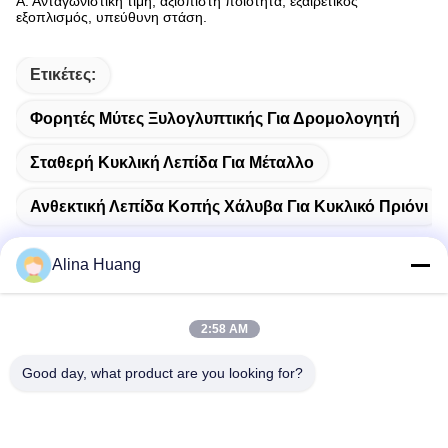
Α: Ανταγωνιστική τιμή, αξιόπιστη ποιότητα, εξαιρετικός
εξοπλισμός, υπεύθυνη στάση.
Ετικέτες:
Φορητές Μύτες Ξυλογλυπτικής Για Δρομολογητή
Σταθερή Κυκλική Λεπίδα Για Μέταλλο
Ανθεκτική Λεπίδα Κοπής Χάλυβα Για Κυκλικό Πριόνι
Alina Huang
Γρήγορη επικοινωνία
2:58 AM
Good day, what product are you looking for?
Διεύθυνση
Ζώνη Βιομηχανικής Ανάπτυξης Guanyao, Shishan Town,
Foshan City