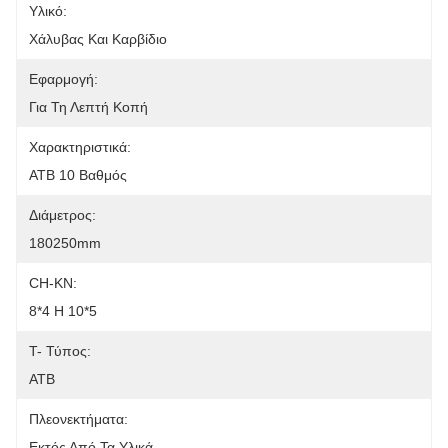
Υλικό:
Χάλυβας Και Καρβίδιο
Εφαρμογή:
Για Τη Λεπτή Κοπή
Χαρακτηριστικά:
ATB 10 Βαθμός
Διάμετρος:
180250mm
CH-KN:
8*4 Η 10*5
T- Τύπος:
ATB
Πλεονεκτήματα:
Εκτός Από Τα Υλικά