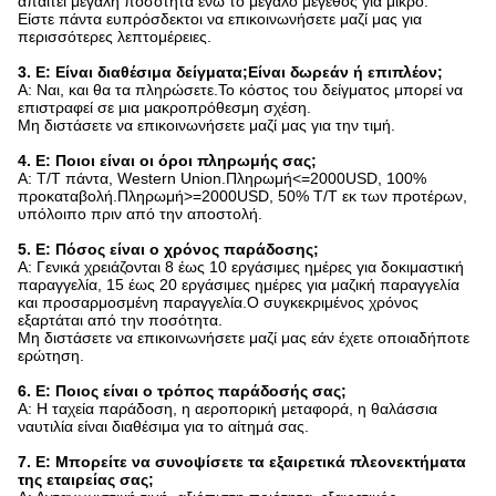
απαιτεί μεγάλη ποσότητα ενώ το μεγάλο μέγεθος για μικρό.
Είστε πάντα ευπρόσδεκτοι να επικοινωνήσετε μαζί μας για
περισσότερες λεπτομέρειες.
3. Ε: Είναι διαθέσιμα δείγματα;Είναι δωρεάν ή επιπλέον;
Α: Ναι, και θα τα πληρώσετε.Το κόστος του δείγματος μπορεί να
επιστραφεί σε μια μακροπρόθεσμη σχέση.
Μη διστάσετε να επικοινωνήσετε μαζί μας για την τιμή.
4. Ε: Ποιοι είναι οι όροι πληρωμής σας;
Α: T/T πάντα, Western Union.Πληρωμή<=2000USD, 100%
προκαταβολή.Πληρωμή>=2000USD, 50% T/T εκ των προτέρων,
υπόλοιπο πριν από την αποστολή.
5. Ε: Πόσος είναι ο χρόνος παράδοσης;
Α: Γενικά χρειάζονται 8 έως 10 εργάσιμες ημέρες για δοκιμαστική
παραγγελία, 15 έως 20 εργάσιμες ημέρες για μαζική παραγγελία
και προσαρμοσμένη παραγγελία.Ο συγκεκριμένος χρόνος
εξαρτάται από την ποσότητα.
Μη διστάσετε να επικοινωνήσετε μαζί μας εάν έχετε οποιαδήποτε
ερώτηση.
6. Ε: Ποιος είναι ο τρόπος παράδοσής σας;
Α: Η ταχεία παράδοση, η αεροπορική μεταφορά, η θαλάσσια
ναυτιλία είναι διαθέσιμα για το αίτημά σας.
7. Ε: Μπορείτε να συνοψίσετε τα εξαιρετικά πλεονεκτήματα
της εταιρείας σας;