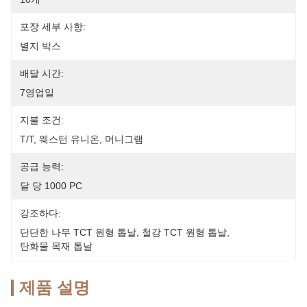
포장 세부 사항:
별지 박스
배달 시간:
7영업일
지불 조건:
T/T, 웨스턴 유니온, 머니그램
공급 능력:
달 당 1000 PC
강조하다:
단단한 나무 TCT 원형 톱날
, 
철강 TCT 원형 톱날
, 
탄화물 목재 톱날
제품 설명