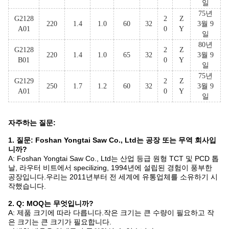
일
75년
G2128
2
Z
220
1.4
1.0
60
32
3월 9
A01
0
Y
일
80년
G2128
2
Z
220
1.4
1.0
65
32
3월 9
B01
0
Y
일
75년
G2129
2
Z
250
1.7
1.2
60
32
3월 9
A01
0
Y
일
자주하는 질문:
1. 질문: Foshan Yongtai Saw Co., Ltd는 공장 또는 무역 회사입
니까?
A: Foshan Yongtai Saw Co., Ltd는 산업 등급 원형 TCT 및 PCD 톱
날, 라우터 비트에서 specilizing, 1994년에 설립된 경험이 풍부한
공장입니다.우리는 2011년부터 전 세계에 유통업체를 소유하기 시
작했습니다.
2. Q: MOQ는 무엇입니까?
A: 제품 크기에 따라 다릅니다.작은 크기는 큰 수량이 필요하고 작
은 크기는 큰 크기가 필요합니다.