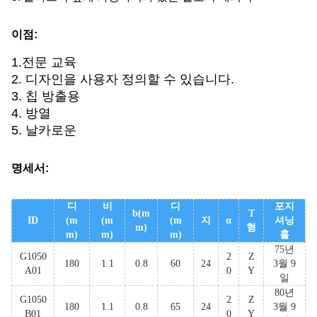
이점:
1.
전문 교육
2. 디자인을 사용자 정의할 수 있습니다.
3. 칩 방출용
4. 방열
5. 날카로운
명세서:
디
비
디
포지
b(m
T
ID
(m
(m
(m
지
α
셔닝
m)
형
m)
m)
m)
홀
75년
G1050
2
Z
180
1.1
0.8
60
24
3월 9
A01
0
Y
일
80년
G1050
2
Z
180
1.1
0.8
65
24
3월 9
B01
0
Y