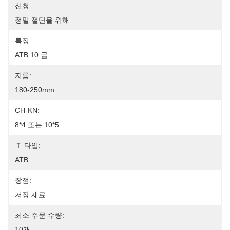
신청:
정밀 절단을 위해
특징:
ATB 10 급
지름:
180-250mm
CH-KN:
8*4 또는 10*5
Ｔ 타입:
ATB
장점:
저장 재료
최소 주문 수량:
10개