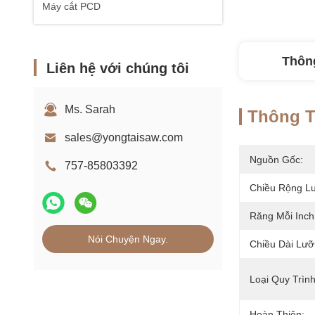
Máy cắt PCD
Thông
Liên hệ với chúng tôi
Ms. Sarah
Thông Ti
sales@yongtaisaw.com
Nguồn Gốc:
757-85803392
Chiều Rộng Lư
Răng Mỗi Inch
Nói Chuyện Ngay.
Chiều Dài Lưỡi
Loại Quy Trình
Hoàn Thiện: