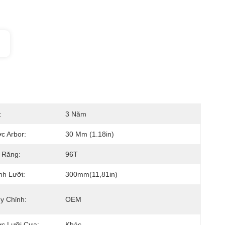
:
3 Năm
c Arbor:
30 Mm (1.18in)
 Răng:
96T
nh Lưỡi:
300mm(11,81in)
y Chỉnh:
OEM
c Lưỡi Cưa:
Khác