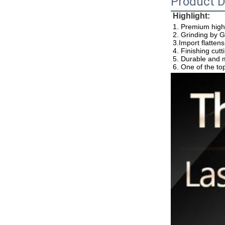
Product D
Highlight:
1. Premium high
2. Grinding by
3.Import flattens
4. Finishing cut
5. Durable and m
6. One of the to