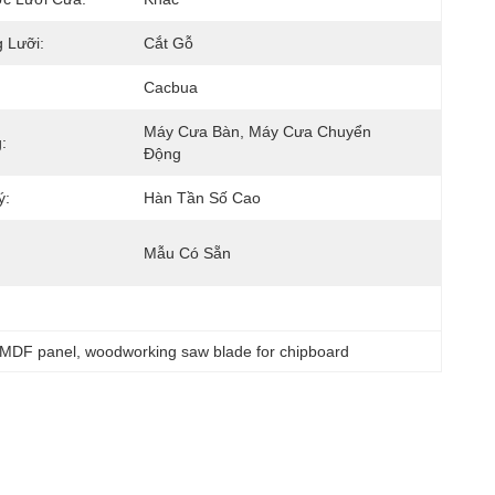
 Lưỡi:
Cắt Gỗ
Cacbua
Máy Cưa Bàn, Máy Cưa Chuyển 
:
Động
ý:
Hàn Tần Số Cao
Mẫu Có Sẵn
r MDF panel
, 
woodworking saw blade for chipboard