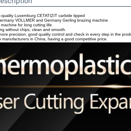
escription
-quality Luxemburg CETATIZIT carbide tipped 
 Germany VOLLMER and Germany Gerling brazing machine.
 machine for long cutting life.
ting without chips, clean and smooth.
ore precision, good quality control and check in every step in the produ
p manufacturers in China, having a good competitive price.