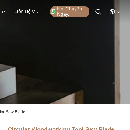
Nói Chuyện
Liên Hệ Với Chúng Tôi
ện
Ngay.
lar Saw Blade
Circular Woodworking Tool Saw Blade