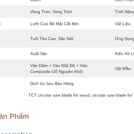
Vòng Tròn, Vòng Tròn
Tính Năng
:
Lưỡi Cưa Bề Mặt Cắt Mịn
Vật Liệu:
Tuổi Thọ Cao, Sắc Nét
Ứng Dụng
Xuất Sắc
Kiểu Xử L
Ván Dăm + Ván Mật Độ + Ván 
Vật Mẫu:
Composite Gỗ Nguyên Khối
Dịch Vụ Sau Bán Hàng
TCT circular saw blade for wood
, 
circular saw blade fo
Sản Phẩm