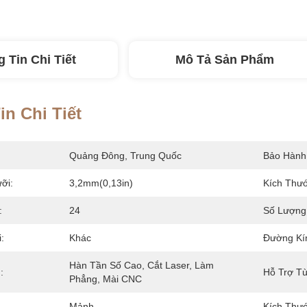
 Tin Chi Tiết
Mô Tả Sản Phẩm
n Chi Tiết
Quảng Đông, Trung Quốc
Bảo Hành
ỡi:
3,2mm(0,13in)
Kích Thướ
:
24
Số Lượng
:
Khác
Đường Kí
Hàn Tần Số Cao, Cắt Laser, Làm 
:
Hỗ Trợ Tù
Phẳng, Mài CNC
Mảnh
Kích Thướ