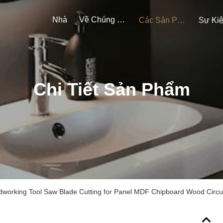
Nhà
Về Chúng Tôi
Các Sản Phẩm
Sự Ki
Chi Tiết Sản Phẩm
dworking Tool Saw Blade Cutting for Panel MDF Chipboard Wood Circu