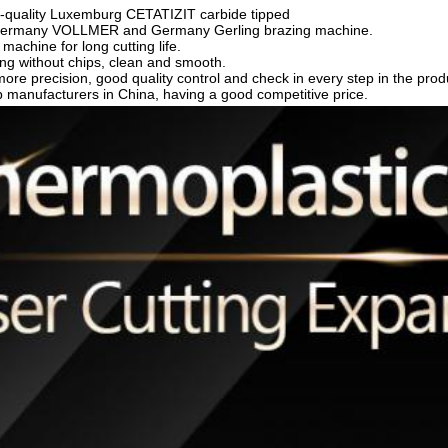
-quality Luxemburg CETATIZIT carbide tipped 
 Germany VOLLMER and Germany Gerling brazing machine.
 machine for long cutting life.
ting without chips, clean and smooth.
ore precision, good quality control and check in every step in the produ
p manufacturers in China, having a good competitive price.