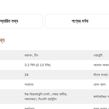
িস্তারিত তথ্য
পণ্যের বর্ণনা
থ্য
গুয়াংডং, চীন
ওয়ারেন্টি:
3.2 মিমি (0.13 ইঞ্চি)
আরবার আকার
24
দাঁতের সংখ্যা:
অন্যান্য
ব্লেড ব্যাস:
উচ্চ ফ্রিকোয়েন্সি ঢালাই, লেজার কাটিয়া, 
কাস্টমাইজড সম
সমতলকরণ, সিএনসি গ্রাইন্ডিং
স্লাইভার
ফলক আকার দ