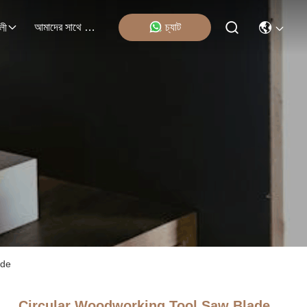
আমাদের সাথে যোগাযোগ
চ্যাট
লী
ade
Circular Woodworking Tool Saw Blade