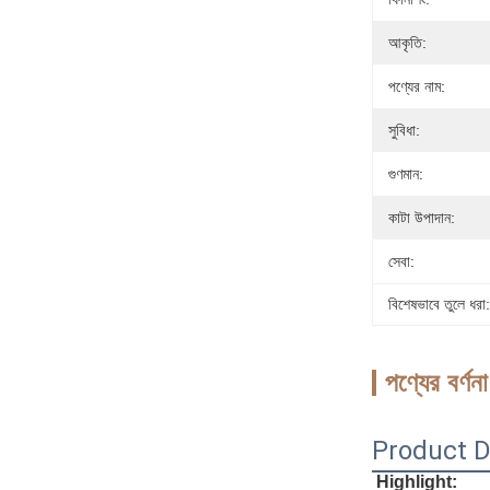
আকৃতি:
পণ্যের নাম:
সুবিধা:
গুণমান:
কাটা উপাদান:
সেবা:
বিশেষভাবে তুলে ধরা:
পণ্যের বর্ণনা
Product D
Highlight: