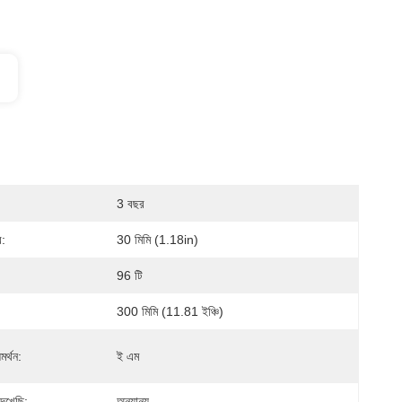
3 বছর
:
30 মিমি (1.18in)
96 টি
300 মিমি (11.81 ইঞ্চি)
র্থন:
ই এম
েখেছি:
অন্যান্য