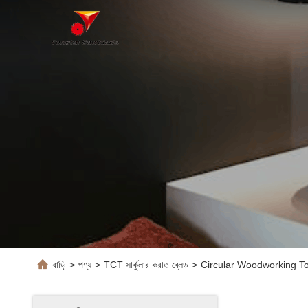
বাড়ি
>
পণ্য
>
TCT সার্কুলার করাত ব্লেড
>
Circular Woodworking T