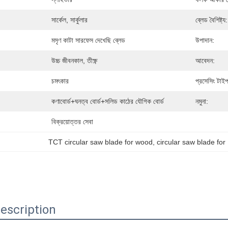
সার্কেল, সার্কুলার
ব্লেড বৈশিষ্ট্য:
মসৃণ কাটা সারফেস দেখেছি ব্লেড
উপাদান:
উচ্চ জীবনকাল, তীক্ষ্ণ
আবেদন:
চমৎকার
প্রসেসিং টাই
কণাবোর্ড+ঘনত্ব বোর্ড+সলিড কাঠের যৌগিক বোর্ড
নমুনা:
বিক্রয়োত্তর সেবা
TCT circular saw blade for wood
, 
circular saw blade fo
escription