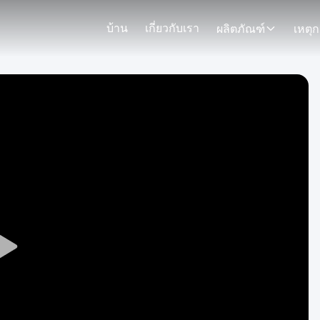
บ้าน
เกี่ยวกับเรา
ผลิตภัณฑ์
Play
Video