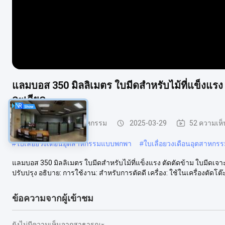
แลมบอส 350 มิลลิเมตร ใบมีดสําหรับไม้ที่แข็งแร
ละเอียด
ใบเลื่อยวงเดือนอุตสาหกรรม
2025-03-29
52 ความเห็
#
ใบเลื่อยวงเดือนอุตสาหกรรมแบบพกพา
#
ใบเลื่อยวงเดือนอุตสาหกรร
แลมบอส 350 มิลลิเมตร ใบมีดสําหรับไม้ที่แข็งแรง ตัดตัดข้าม ใบมีดเจ
ปรับปรุง อธิบาย: การใช้งาน: สําหรับการตัดดี เครื่อง: ใช้ในเครื่องตัดโต๊ะ 
ข้อความจากผู้เข้าชม
ยังไม่มีความเห็นจากสาธารณะ