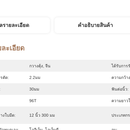
ูลรายละเอียด
คําอธิบายสินค้า
ยละเอียด
กวางตุ้ง, จีน
ได้รับการร
ตัด:
2.2มม
ความกว้าง
:
30มม
ฟันต่อนิ้ว:
96T
ความยาวใ
ลางใบมีด:
12 นิ้ว 300 มม
ประเภทกร
่กำหนดเอง:
โออีเอ็ม, โอเอ็มดี
จบ: