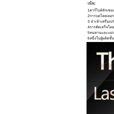
เน้น:
1คาร์ไบด์ลักเซม
2การบดโดยเยอรม
3.นําเข้าเครื่อง
4การตัดเสร็จโดย
5ทนทานและแม่นย
6หนึ่งในผู้ผลิตชั