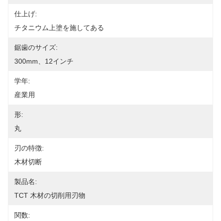
仕上げ:
チタニウム上塗を施してある
鋸歯のサイズ:
300mm、12インチ
学年:
産業用
形:
丸
刃の特徴:
木材切断
製品名:
TCT 木材の切削用刃物
関数: