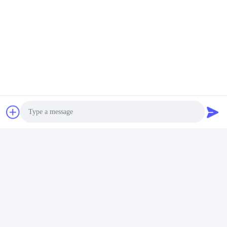
Photo
Video Call
Audio Call