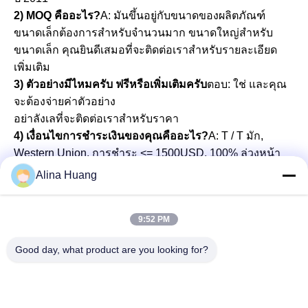
2) MOQ คืออะไร?
A: มันขึ้นอยู่กับขนาดของผลิตภัณฑ์ 
ขนาดเล็กต้องการสําหรับจํานวนมาก ขนาดใหญ่สําหรับ
ขนาดเล็ก คุณยินดีเสมอที่จะติดต่อเราสําหรับรายละเอียด
เพิ่มเติม
3) ตัวอย่างมีไหมครับ ฟรีหรือเพิ่มเติมครับ
ตอบ: ใช่ และคุณ
จะต้องจ่ายค่าตัวอย่าง 

อย่าลังเลที่จะติดต่อเราสําหรับราคา
4) เงื่อนไขการชําระเงินของคุณคืออะไร?
A: T / T มัก, 
Western Union. การชําระ <= 1500USD, 100% ล่วงหน้า

การชําระเงิน>= 1500USD 30%-50% T/T ก่อน, เงินสมดุล
Alina Huang
ก่อนการจัดส่ง
5) ระยะเวลาในการจัดส่งเป็นเวลาเท่าไหร่?
A: โดยทั่วไปมัน
9:52 PM
ใช้เวลา 8 ถึง 10 วันทํางานสําหรับการสั่งซื้อการทดลอง, 15 
ถึง 20 วันทํางานสําหรับการสั่งซื้อจํานวนมากและการสั่งซื้อ
Good day, what product are you looking for?
ที่กําหนดเอง. เวลาเฉพาะอย่างยิ่งขึ้นอยู่กับปริมาณ. 

กรุณาติดต่อเราได้ถ้าคุณมีคําถามใด ๆ
6) วิธีการจัดส่งของคุณคืออะไร?
A: การจัดส่งด่วน, การ
ขนส่งทางอากาศ, การขนส่งทางทะเล สามารถใช้ได้ตามคํา