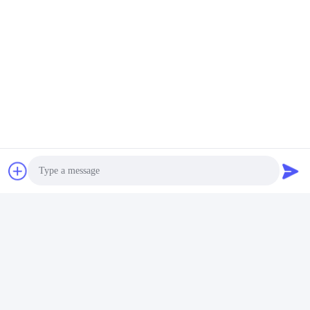
ขอของคุณ
7) คุณสามารถสรุปข้อดีที่โดดเด่นของบริษัทของคุณได้หรือ
ไม่
ตอบ: ราคาที่สามารถแข่งขันได้ คุณภาพที่น่าเชื่อถือ มี
ประสบการณ์และสร้างสรรค์ อุปกรณ์ดีเยี่ยม
แท็ก:
ดอกแกะสลักไม้แบบพกพาสำหรับเราเตอร์
ใบเลื่อยวงเดือนที่มั่นคงสำหรับโลหะ
ใบมีดตัดเหล็กที่ทนทานสำหรับเลื่อยวงเดือน
Photo
Video Call
ติดต่อเร็ว
Audio Call