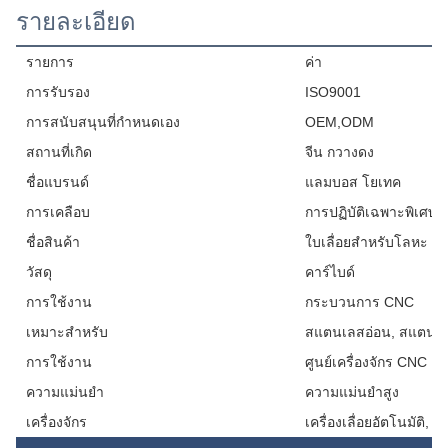
รายละเอียด
รายการ
ค่า
การรับรอง
ISO9001
การสนับสนุนที่กําหนดเอง
OEM,ODM
สถานที่เกิด
จีน กวางดง
ชื่อแบรนด์
แลมบอส โยเทค
การเคลือบ
การปฏิบัติเฉพาะพิเศษ
ชื่อสินค้า
ใบเลื่อยสําหรับโลหะ
วัสดุ
คาร์ไบด์
การใช้งาน
กระบวนการ CNC
เหมาะสําหรับ
สแตนเลสอ่อน, สแตนเล
การใช้งาน
ศูนย์เครื่องจักร CNC
ความแม่นยํา
ความแม่นยําสูง
เครื่องจักร
เครื่องเลื่อยอัตโนมัติ, เค