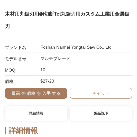
木材用丸鋸刃用鋼切断Tct丸鋸刃用カスタム工業用金属鋸
刃
Foshan Nanhai Yongtai Saw Co., Ltd
ブランド名:
マルチブレード
モデル番号:
10
MOQ:
$27-29
価格:
最高 の 価格 を 入手 する
チャット
詳細情報
製品説明
詳細情報