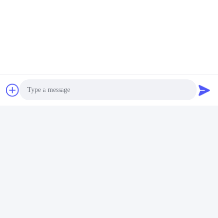
 2) MOQは何ですか？
A: 製品のサイズによります。小さいサイズは大量に必要
ですが、大きいサイズは少量で済みます。詳細について
 3) サンプルは利用可能ですか？無料ですか、それとも追
加料金ですか？
A: はい、そしてあなたはそれらを支払う必要がありま
す。サンプル費用は大量注文で返金できます。

価格についてはお気軽にお問い合わせください。

 4) 支払い条件は何ですか？
A: T/T、Western Union。支払い=1500USD、
30％-50％T/T前払い、出荷前に残高。

Photo
 5) 納期はどのくらいですか？
A: 一般的に、トライアル注文は8〜10営業日、大量注文
Video Call
およびカスタム注文は15〜20営業日かかります。具体的
Audio Call
な時間は数量によって異なります。

ご不明な点がございましたら、お気軽にお問い合わせく