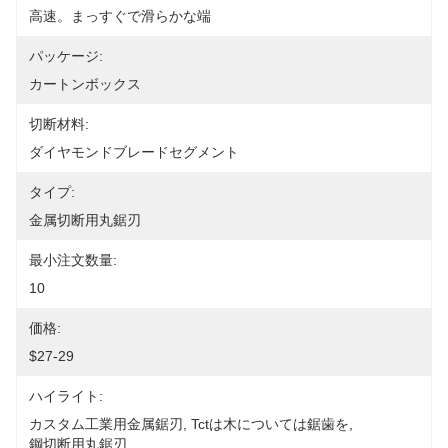
高速。まっすぐで滑らかな端
パッケージ:
カートンボックス
切断材料:
ダイヤモンドブレードセグメント
タイプ:
金属切断用丸鋸刃
最小注文数量:
10
価格:
$27-29
ハイライト:
カスタム工業用金属鋸刃
, 
Tctは木については鋸歯を
, 
鋼切断用丸鋸刃