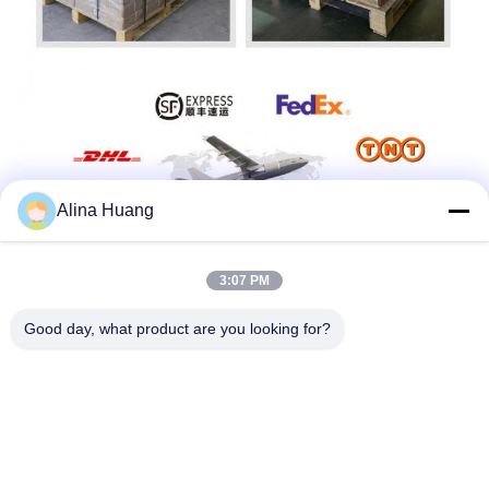
Alina Huang
3:07 PM
よくある質問
Good day, what product are you looking for?
1) Foshan Yongtai Saw Co., Ltdは工場ですか、それと
も商社ですか？
A: Foshan Yongtai Saw Co., Ltdは1994年に設立された経
験豊富な工場であり、円形TCT＆PCD丸鋸刃、フライス
盤を専門としています。2011年から世界中に販売代理店
を所有しています。
