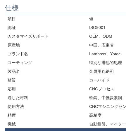
仕様
項目
値
認証
ISO9001
カスタマイズサポート
OEM、ODM
原産地
中国、広東省
ブランド名
Lamboss、Yotec
コーティング
特別な排他的処理
製品名
金属用丸鋸刃
材質
カーバイド
応用
CNCプロセス
適した材料
軟鋼、中低炭素鋼、金
使用方法
CNCマシニングセンタ
精度
高精度
機械
自動鋸盤、マイターソ