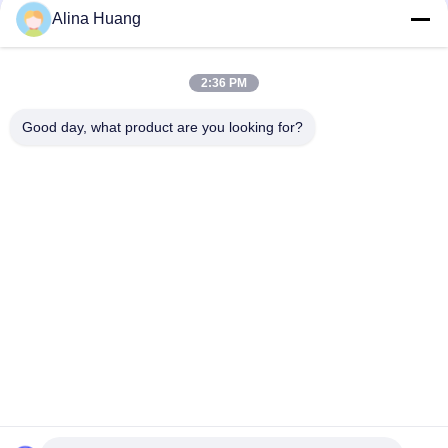
Alina Huang
2:36 PM
Good day, what product are you looking for?
Preguntas frecuentes
1) ¿Es Foshan Yongtai Saw Co., Ltd una fábrica o 
una empresa comercial?
A: Foshan Yongtai Saw Co., Ltd es una fábrica 
experimentada, establecida en 1994, especializada en 
hojas de sierra TCT y PCD circulares, fresas. Hemos 