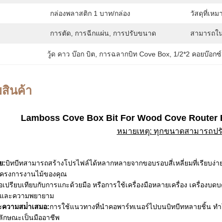
กล่องพลาสติก 1 บาท/กล่อง
วัสดุที่เห
การตัด, การฉีกแผ่น, การปรับขนาด
สามารถใน
วู้ด คาว บ๊อก บิต
, 
การฉลากบิท Cove Box
, 
1/2*2 คอยบ๊อกซ์
สินค้า
Lamboss Cove Box Bit For Wood Cove Router Bi
หมายเหตุ: ทุกขนาดสามารถปรั
ย:
บิทบีทสามารถสร้างโปรไฟล์ได้หลากหลายจากขอบรอบสี่เหลี่ยมที่เรียบง่า
ครงการงานไม้ของคุณ
ื่อเปรียบเทียบกับการแกะด้วยมือ หรือการใช้เครื่องมือหลายเครื่อง เครื่อ
ลาและความพยายาม
ความสม่ําเสมอ:
การใช้แนวทางที่นําคอพาร์ทเนอร์ไปบนบิทบีทหลายชิ้น ทํ
ีลักษณะเป็นมืออาชีพ