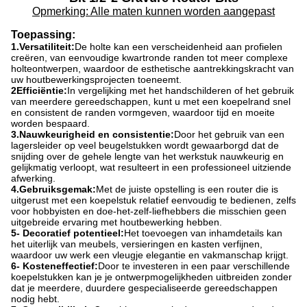
Opmerking: Alle maten kunnen worden aangepast
Toepassing
:
1.Versatiliteit:
De holte kan een verscheidenheid aan profielen
creëren, van eenvoudige kwartronde randen tot meer complexe
holteontwerpen, waardoor de esthetische aantrekkingskracht van
uw houtbewerkingsprojecten toeneemt.
2Efficiëntie:
In vergelijking met het handschilderen of het gebruik
van meerdere gereedschappen, kunt u met een koepelrand snel
en consistent de randen vormgeven, waardoor tijd en moeite
worden bespaard.
3.Nauwkeurigheid en consistentie:
Door het gebruik van een
lagersleider op veel beugelstukken wordt gewaarborgd dat de
snijding over de gehele lengte van het werkstuk nauwkeurig en
gelijkmatig verloopt, wat resulteert in een professioneel uitziende
afwerking.
4.Gebruiksgemak:
Met de juiste opstelling is een router die is
uitgerust met een koepelstuk relatief eenvoudig te bedienen, zelfs
voor hobbyisten en doe-het-zelf-liefhebbers die misschien geen
uitgebreide ervaring met houtbewerking hebben.
5- Decoratief potentieel:
Het toevoegen van inhamdetails kan
het uiterlijk van meubels, versieringen en kasten verfijnen,
waardoor uw werk een vleugje elegantie en vakmanschap krijgt.
6- Kosteneffectief:
Door te investeren in een paar verschillende
koepelstukken kan je je ontwerpmogelijkheden uitbreiden zonder
dat je meerdere, duurdere gespecialiseerde gereedschappen
nodig hebt.