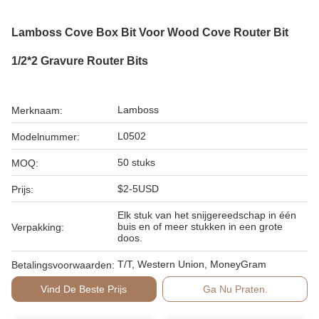
Lamboss Cove Box Bit Voor Wood Cove Router Bit
1/2*2 Gravure Router Bits
Lamboss
Merknaam:
L0502
Modelnummer:
50 stuks
MOQ:
$2-5USD
Prijs:
Elk stuk van het snijgereedschap in één
buis en of meer stukken in een grote
Verpakking:
doos.
T/T, Western Union, MoneyGram
Betalingsvoorwaarden:
Vind De Beste Prijs
Ga Nu Praten.