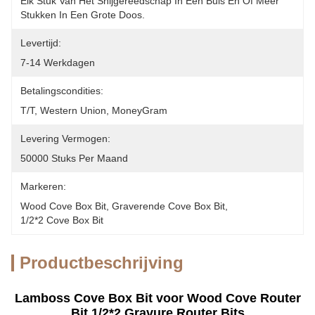
Elk Stuk Van Het Snijgereedschap In Één Buis En Of Meer 
Stukken In Een Grote Doos.
Levertijd:
7-14 Werkdagen
Betalingscondities:
T/T, Western Union, MoneyGram
Levering Vermogen:
50000 Stuks Per Maand
Markeren:
Wood Cove Box Bit
, 
Graverende Cove Box Bit
, 
1/2*2 Cove Box Bit
Productbeschrijving
Lamboss Cove Box Bit voor Wood Cove Router
Bit 1/2*2 Gravure Router Bits