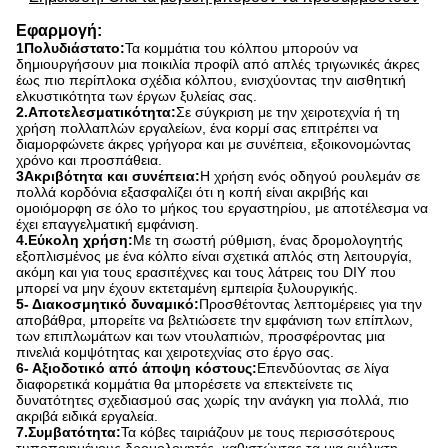
Εφαρμογή
:
1Πολυδιάστατο:
Τα κομμάτια του κόλπου μπορούν να
δημιουργήσουν μια ποικιλία προφίλ από απλές τριγωνικές άκρες
έως πιο περίπλοκα σχέδια κόλπου, ενισχύοντας την αισθητική
ελκυστικότητα των έργων ξυλείας σας.
2.Αποτελεσματικότητα:
Σε σύγκριση με την χειροτεχνία ή τη
χρήση πολλαπλών εργαλείων, ένα κορμί σας επιτρέπει να
διαμορφώνετε άκρες γρήγορα και με συνέπεια, εξοικονομώντας
χρόνο και προσπάθεια.
3Ακριβότητα και συνέπεια:
Η χρήση ενός οδηγού ρουλεμάν σε
πολλά κορδόνια εξασφαλίζει ότι η κοπή είναι ακριβής και
ομοιόμορφη σε όλο το μήκος του εργαστηρίου, με αποτέλεσμα να
έχει επαγγελματική εμφάνιση.
4.Εύκολη χρήση:
Με τη σωστή ρύθμιση, ένας δρομολογητής
εξοπλισμένος με ένα κόλπο είναι σχετικά απλός στη λειτουργία,
ακόμη και για τους ερασιτέχνες και τους λάτρεις του DIY που
μπορεί να μην έχουν εκτεταμένη εμπειρία ξυλουργικής.
5- Διακοσμητικό δυναμικό:
Προσθέτοντας λεπτομέρειες για την
αποβάθρα, μπορείτε να βελτιώσετε την εμφάνιση των επίπλων,
των επιπλωμάτων και των ντουλαπιών, προσφέροντας μια
πινελιά κομψότητας και χειροτεχνίας στο έργο σας.
6- Αξιοδοτικό από άποψη κόστους:
Επενδύοντας σε λίγα
διαφορετικά κομμάτια θα μπορέσετε να επεκτείνετε τις
δυνατότητες σχεδιασμού σας χωρίς την ανάγκη για πολλά, πιο
ακριβά ειδικά εργαλεία.
7.Συμβατότητα:
Τα κόβες ταιριάζουν με τους περισσότερους