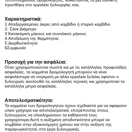
τυποποιημένους δρομολογητές, καθιστώντας τα μια ευέλικτη
προσθήκη στο εργαλείο ξυλουργίας σας.
Χαρακτηριστικά:
1.Απεξεργασμένες άκρες από καρβίδιο ή στερεό καρβίδιο
2- Σάνκ Διάμετρο.
3.Κατακόμιση μήκους και συνολικού μήκους
4.Αποξείωση της θερμότητας
5.Διορθωτικότητα
6Συμφωνία
Προσοχή για την ασφάλεια:
Όταν χρησιμοποιούνται σωστά και με τις κατάλληλες προφυλάξεις
ασφαλείας, τα κομμάτια δρομολογητή μπορούν να είναι
ασφαλέστερα σε σύγκριση με άλλα εργαλεία ξυλείας.εφόσον ο
ξυλουργός ακολουθεί τις κατάλληλες τεχνικές και χρησιμοποιεί τα
κατάλληλα μέτρα ασφαλείας.
Αποτελεσματικότητα:
Τα κομμάτια των δρομολογητών έχουν σχεδιαστεί για να αφαιρούν
υλικό γρήγορα και αποτελεσματικά, επιτρέποντας στους
ξυλουργούς να ολοκληρώνουν τα καθήκοντά τους
γρηγορότερα.Αυτή η αυξημένη αποδοτικότητα μπορεί να
συμβάλει στην εξοικονόμηση χρόνου και στην αύξηση της
παραγωγικότητας στα έργα ξυλουργικής.