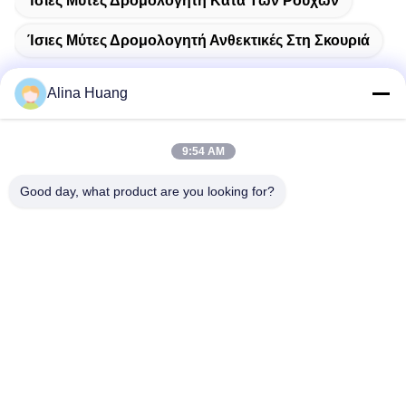
Ίσιες Μύτες Δρομολογητή Κατά Των Ρούχων
Ίσιες Μύτες Δρομολογητή Ανθεκτικές Στη Σκουριά
Alina Huang
Γρήγορη επικοινωνία
9:54 AM
Good day, what product are you looking for?
Διεύθυνση
Ζώνη Βιομηχανικής Ανάπτυξης Guanyao, Shishan Town,
Foshan City
Τηλεφώνημα
86-757-85803392
Ηλεκτρονικό
sales@yongtaisaw.com