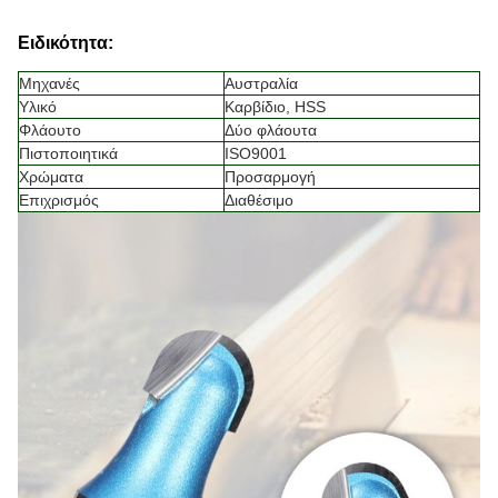
Ειδικότητα:
Μηχανές
Αυστραλία
Υλικό
Καρβίδιο, HSS
Φλάουτο
Δύο φλάουτα
Πιστοποιητικά
ISO9001
Χρώματα
Προσαρμογή
Επιχρισμός
Διαθέσιμο