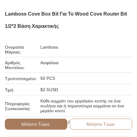
Lamboss Cove Box Bit Για Το Wood Cove Router Bit
1/2*2 Βάση Χαρακτικής
Ονομασία
Lamboss
Μάρκας:
Αριθμός
Ασφάλεια
Μοντέλου:
50 PCS
Τροποποιημένο:
$2-5USD
Τιμή:
Κάθε κομμάτι του εργαλείου κοπής σε ένα
Πληροφορίες
σωλήνα και ή περισσότερα κομμάτια σε ένα
Συσκευασίας:
μεγάλο κουτί.
T/T, Western Union, MoneyGram
Όροι Πληρωμής:
Μιλήστε Τώρα.
Μιλήστε Τώρα.