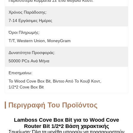
Περισσότερα Κομμάτια Σε Ένα Μεγάλο Κουτί.
Χρόνος Παράδοσης:
7-14 Εργάσιμες Ημέρες
Όροι Πληρωμής:
T/T, Western Union, MoneyGram
Δυνατότητα Προσφοράς:
50000 PCs Ανά Μήνα
Επισημαίνω:
Το Wood Cove Box Bit
, 
Βίντεο Από Το Κουβ Κοντ
, 
1/2*2 Cove Box Bit
Περιγραφή Του Προϊόντος
Lamboss Cove Box Bit για το Wood Cove
Router Bit 1/2*2 Βάση χαρακτικής
Σημείωση: Όλα τα μεγέθη μπορούν να προσαρμοστούν