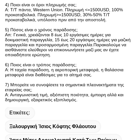
4) Ποιοι είναι οι όροι πληρωμής σας;
Α: T/T πάντα, Western Union. Πληρωμή <=1500USD, 100%
προκαταβολικά. Πληρωμή>=1500USD, 30%-50% T/T
προκαταβολικά, υπόλοιπο πριν από την αποστολή.
5) Πόσος είναι ο χρόνος παράδοσης;
Απ: Γενικά, χρειάζονται 8 έως 10 εργάσιμες ημέρες για
δοκιμαστική παραγγελία, 15 έως 20 εργάσιμες ημέρες για μαζική
παραγγελία και προσαρμοσμένη παραγγελία.Παρακαλούμε να
αισθάνεστε ελεύθεροι να επικοινωνήσετε μαζί μας αν έχετε
οποιαδήποτε ερώτηση.
6) Ποιος είναι ο τρόπος παράδοσης;
Α: Η ταχεία παράδοση, η αεροπορική μεταφορά, η θαλάσσια
μεταφορά είναι διαθέσιμες για το αίτημά σας.
7) Μπορείτε να συνοψίσετε τα σημαντικά πλεονεκτήματα της
εταιρείας σας;
Α: Ανταγωνιστική τιμή, αξιόπιστη ποιότητα, έμπειρη αλλά και
δημιουργική, εξαιρετικός εξοπλισμός.
Ετικέτες:
Ξυλουργική Ίσιος Κόφτης Φλάουτου