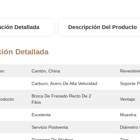
ación Detallada
Descripción Del Producto
ión Detallada
en:
Cantón, China
Revestimi
Carburo, Acero De Alta Velocidad
Soporte P
Broca De Fresado Recto De 2 
oducto:
Ventaja:
Filos
Excelente
Muestra:
Servicio Postventa
Diámetro 
Desgarro De Madera
Tipo: