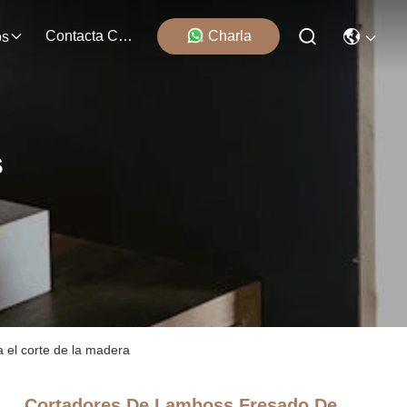
Contacta Con Nosotros
Charla
os
s
 el corte de la madera
Cortadores De Lamboss Fresado De