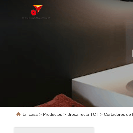
En casa
>
Productos
>
Broca recta TCT
>
Cortadores de 