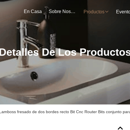
En Casa
Sobre Nosotros
Productos
Event
Detalles De Los Producto
Lamboss fresado de dos bordes recto Bit Cnc Router Bits conjunto para