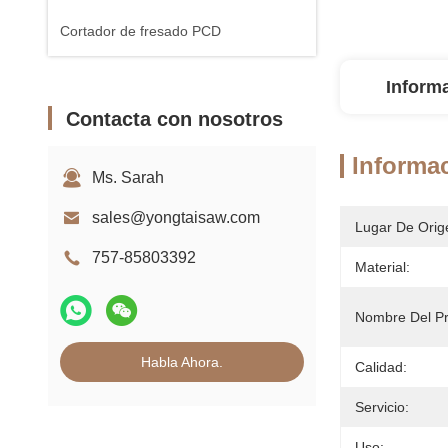
Cortador de fresado PCD
Inform
Contacta con nosotros
Informac
Ms. Sarah
sales@yongtaisaw.com
Lugar De Orig
757-85803392
Material:
Nombre Del Pr
Habla Ahora.
Calidad:
Servicio:
Uso: