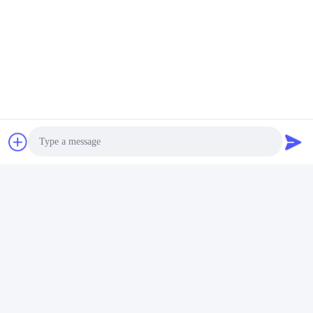
Photo
Video Call
Audio Call