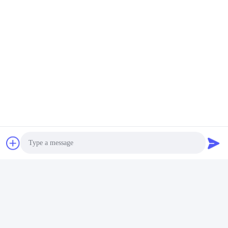
Συνιστώ προϊόντα
Δύναμη του εργοστασίου
Photo
Video Call