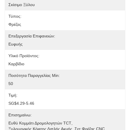
Σκίσιμο Ξύλου
Τύπος:
Φρέζες
Επεξεργασία Επιφανειών:
Ευφυής
Υλικό Προϊόντος:
Καρβίδιο
Ποσότητα Παραγγελίας Min:
50
Τιμή:
SG$4.29-5.46
Επισημαίνω:
Ευθύ Κομμάτι Δρομολογητών TCT
, 
Ξυλουργικός Κόφτης Διπλής Ακμής
, 
Σετ Φρέζας CNC