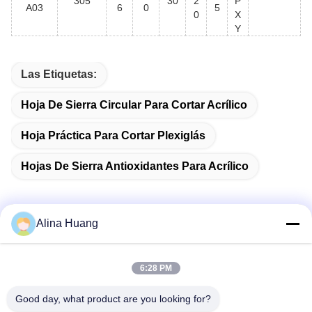
305
30
2
P
A03
6
0
5
0
X
Y
Las Etiquetas:
Hoja De Sierra Circular Para Cortar Acrílico
Hoja Práctica Para Cortar Plexiglás
Hojas De Sierra Antioxidantes Para Acrílico
Alina Huang
Contacto rápido
6:28 PM
Dirección
Good day, what product are you looking for?
Zona de desarrollo industrial Guanyao, ciudad de Shishan,