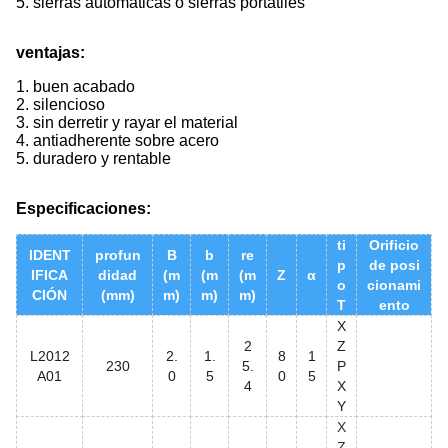
5. sierras automáticas o sierras portátiles
ventajas:
1. buen acabado
2. silencioso
3. sin derretir y rayar el material
4. antiadherente sobre acero
5. duradero y rentable
Especificaciones:
ti
Orificio
IDENT
profun
B
b
re
p
de posi
IFICA
didad
(m
(m
(m
Z
α
o
cionami
CIÓN
(mm)
m)
m)
m)
T
ento
X
2
Z
L2012
2.
1.
8
1
230
5.
P
A01
0
5
0
5
4
X
Y
X
Z