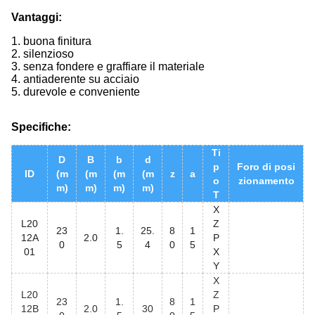
Vantaggi:
1. buona finitura
2. silenzioso
3. senza fondere e graffiare il materiale
4. antiaderente su acciaio
5. durevole e conveniente
Specifiche:
Ti
D
B
b
d
p
Foro di posi
ID
(m
(m
(m
(m
z
a
o
zionamento
m)
m)
m)
m)
T
X
L20
Z
23
1.
25.
8
1
12A
2.0
P
0
5
4
0
5
01
X
Y
X
L20
Z
23
1.
8
1
12B
2.0
30
P