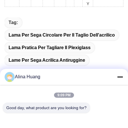
Y
Tag:
Lama Per Sega Circolare Per Il Taglio Dell'acrilico
Lama Pratica Per Tagliare Il Plexiglass
Lame Per Sega Acrilica Antiruggine
Alina Huang
Contatto rapido
9:09 PM
Good day, what product are you looking for?
Indirizzo
Zona di sviluppo industriale Guanyao, città di Shishan, città
di Foshan