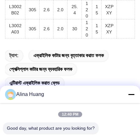
1
L3002
25.
1
XZP
305
2.6
2.0
2
B02
4
5
XY
0
1
L3002
1
XZP
305
2.6
2.0
30
2
A03
5
XY
0
ট্যাগ:
এক্রাইলিক কাটার জন্য বৃত্তাকার করাত ফলক
প্লেক্সিগ্লাস কাটার জন্য ব্যবহারিক ফলক
এন্টিরাস্ট এক্রাইলিক করাত ব্লেড
Alina Huang
12:40 PM
দ্রুত যোগাযোগ
Good day, what product are you looking for?
ঠিকানা