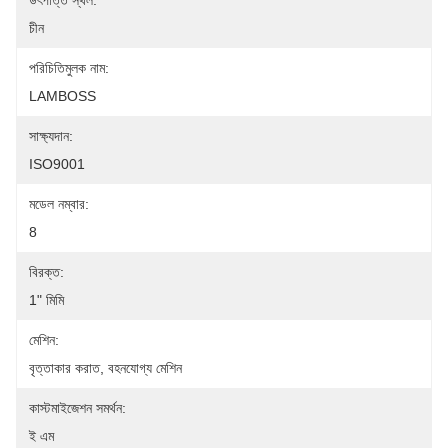
উৎপত্তি স্থল:
চীন
পরিচিতিমুলক নাম:
LAMBOSS
সাক্ষ্যদান:
ISO9001
মডেল নম্বার:
8
বিরক্ত:
1" মিমি
মেশিন:
বৃত্তাকার করাত, বহনযোগ্য মেশিন
কাস্টমাইজেশন সমর্থন:
ই এম