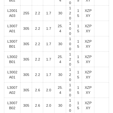
B02
4
5
XY
0
1
L2001
1
XZP
255
2.2
1.7
30
2
A03
5
XY
0
1
L3007
25.
1
XZP
305
2.2
1.7
0
A01
4
5
XY
0
1
L3007
1
XZP
305
2.2
1.7
30
0
B01
5
XY
0
1
L3002
25.
1
XZP
305
2.2
1.7
2
B01
4
5
XY
0
1
L3002
1
XZP
305
2.2
1.7
30
2
A01
5
XY
0
1
L3007
25.
1
XZP
305
2.6
2.0
0
A02
4
5
XY
0
1
L3007
1
XZP
305
2.6
2.0
30
0
B02
5
XY
0