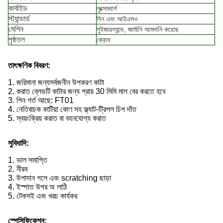
কার্বাইড
লুক্সেমবার্গ
স্ট্যান্ডার্ড
দিন এবং আইএসও
মেশিন
সুইজারল্যান্ড, জার্মানি আমদানি করেছে
পৃষ্ঠতল
ক্রোম
তাৎক্ষণিক বিবরণ:
1. জরিমানা জন্য
সর্বজনীন উপকরণ কাটা
2. করাত ব্লেডটি কাটার জন্য প্রায় 30 মিমি মাল বের করতে হবে
3. পিন গর্ত আছে: FT01
4. নেতিবাচক কাটিয়া কোণ সহ ফ্ল্যাট-ট্রিপল চিপ দাঁত
5. স্বয়ংক্রিয় করাত বা বহনযোগ্য করাত
সুবিধাদি:
1. ভাল সমাপ্তি
2. নীরব
3. উপাদান গলে এবং scratching ছাড়া
4. ইস্পাত উপর অ লাঠি
5. টেকসই এবং খরচ কার্যকর
স্পেসিফিকেশন: