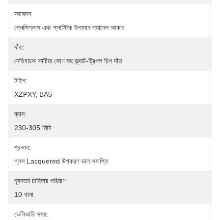
আবেদন:
প্লেক্সিগ্লাস এবং প্লাস্টিক উপাদান প্যানেল আকার
দাঁত:
নেতিবাচক কাটিয়া কোণ সহ ফ্ল্যাট-ট্রিপল চিপ দাঁত
টাইপ:
XZPXY, BA5
ব্যাস:
230-305 মিমি
প্রভাব:
গ্লস Lacquered উপকরণ ভাল সমাপ্তি
ন্যূনতম চাহিদার পরিমাণ:
10 খানা
ডেলিভারি সময়: