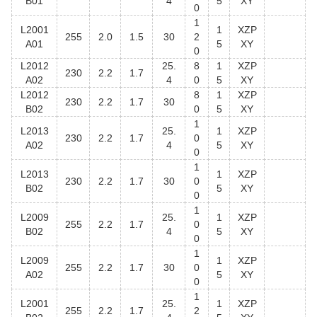
B01
4
5
XY
0
1
L2001
1
XZP
255
2.0
1.5
30
2
A01
5
XY
0
L2012
25.
8
1
XZP
230
2.2
1.7
A02
4
0
5
XY
L2012
8
1
XZP
230
2.2
1.7
30
B02
0
5
XY
1
L2013
25.
1
XZP
230
2.2
1.7
0
A02
4
5
XY
0
1
L2013
1
XZP
230
2.2
1.7
30
0
B02
5
XY
0
1
L2009
25.
1
XZP
255
2.2
1.7
0
B02
4
5
XY
0
1
L2009
1
XZP
255
2.2
1.7
30
0
A02
5
XY
0
1
L2001
25.
1
XZP
255
2.2
1.7
2