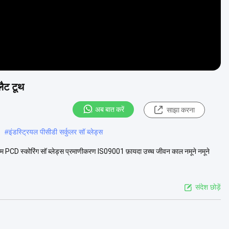
लैट टूथ
अब बात करें
साझा करना
#
इंडस्ट्रियल पीसीडी सर्कुलर सॉ ब्लेड्स
 का नाम PCD स्कोरिंग सॉ ब्लेड्स प्रमाणीकरण IS09001 फ़ायदा उच्च जीवन काल नमूने नमूने
संदेश छोड़ें