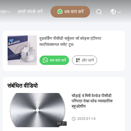
हमसे संपर्क करें
अब बात करें
ोजन
वुडवर्किंग पीसीडी सर्कुलर सॉ ब्लेड्स एंटीरस्ट
मल्टीफंक्शनल फ्लैट टूथ
अब बात करें
और जानें
संबंधित वीडियो
चौड़ाई 4 मिमी वेल्डेड पीसीडी
परिपत्र देखा ब्लेड व्यावहारिक
बहुउद्देशीय
PCD सर्कुलर सॉ ब्लेड्स
2025-01-14
00:27