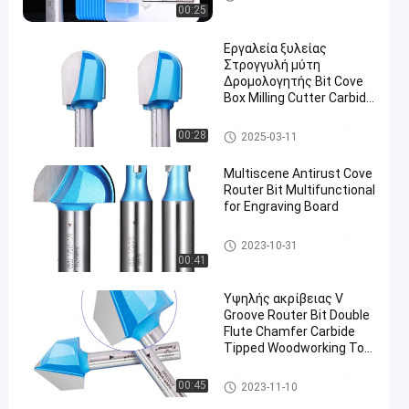
ης
00:25
Εργαλεία ξυλείας
Στρογγυλή μύτη
Δρομολογητής Bit Cove
Box Milling Cutter Carbide
CNC Bit
Μύτες δρομολογητή χύτευσ
00:28
2025-03-11
ης
Multiscene Antirust Cove
Router Bit Multifunctional
for Engraving Board
Μύτες δρομολογητή χύτευσ
2023-10-31
ης
00:41
Υψηλής ακρίβειας V
Groove Router Bit Double
Flute Chamfer Carbide
Tipped Woodworking Tool
Bits
Μύτες δρομολογητή χύτευσ
00:45
2023-11-10
ης