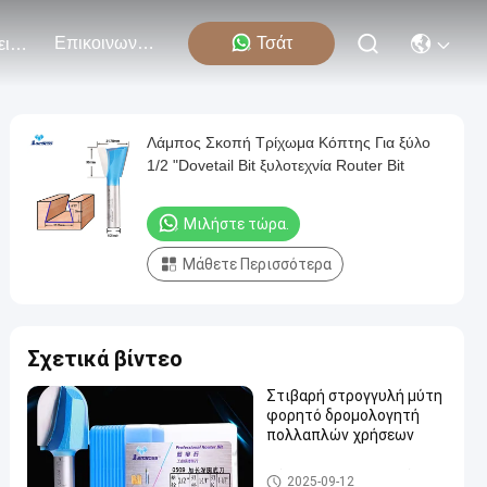
Επικοινωνήστε Μαζί Μας
Τσάτ
Εκδηλώσεις
Λάμπος Σκοπή Τρίχωμα Κόπτης Για ξύλο
1/2 "Dovetail Bit ξυλοτεχνία Router Bit
Μιλήστε τώρα.
Μάθετε Περισσότερα
Σχετικά βίντεο
Στιβαρή στρογγυλή μύτη
φορητό δρομολογητή
πολλαπλών χρήσεων
Μύτες δρομολογητή χύτευσ
2025-09-12