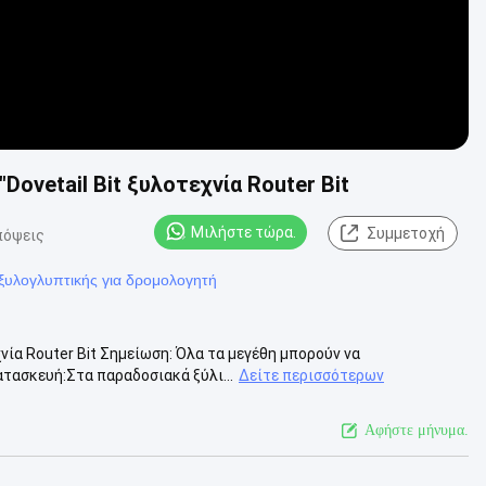
ovetail Bit ξυλοτεχνία Router Bit
Μιλήστε τώρα.
Συμμετοχή
πόψεις
ξυλογλυπτικής για δρομολογητή
νία Router Bit Σημείωση: Όλα τα μεγέθη μπορούν να
τασκευή:Στα παραδοσιακά ξύλι...
Δείτε περισσότερων
Αφήστε μήνυμα.