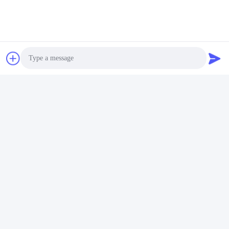
Schnittmaterial
Holz
Produkte empfehlen
Stärke der Fabrik
Photo
Video Call
Audio Call