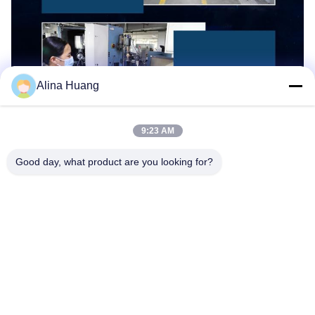
Alina Huang
9:23 AM
Good day, what product are you looking for?
Spezifikation
Produktbezeichnung
PCD-Sägeblätter
Zertifizierung
Einheitliche Datenbank
Vorteil
Hohe Lebensdauer
Proben
Verfügbare Proben
Material
Karbid