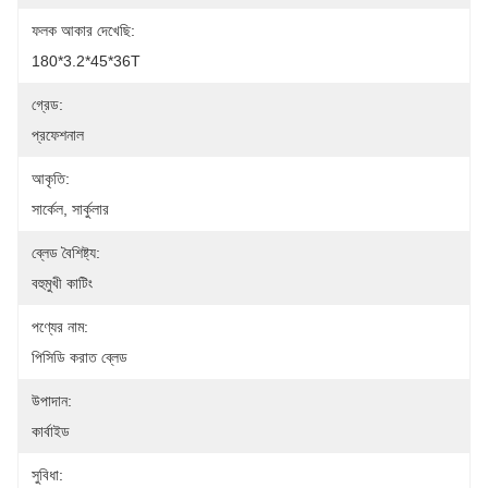
ফলক আকার দেখেছি:
180*3.2*45*36T
গ্রেড:
প্রফেশনাল
আকৃতি:
সার্কেল, সার্কুলার
ব্লেড বৈশিষ্ট্য:
বহুমুখী কাটিং
পণ্যের নাম:
পিসিডি করাত ব্লেড
উপাদান:
কার্বাইড
সুবিধা: