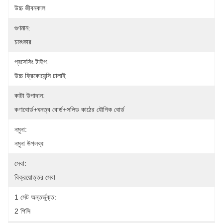
উচ্চ জীবনকাল
গুণমান:
চমৎকার
প্রসেসিং টাইপ:
উচ্চ ফ্রিকোয়েন্সি ঢালাই
কাটা উপাদান:
কণাবোর্ড+ঘনত্ব বোর্ড+সলিড কাঠের যৌগিক বোর্ড
নমুনা:
নমুনা উপলব্ধ
সেবা:
বিক্রয়োত্তর সেবা
1 সেট অন্তর্ভুক্ত:
2 পিসি