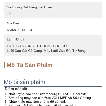
Số Lượng Đặt Hàng Tối Thiểu:
10
Giá Bán:
R 368,93-419,24
Làm Nổi Bật:
LƯỠI CƯA VÒNG TCT DÙNG CHO GỖ
, 
Lưỡi Cưa Cắt Gỗ Cứng
, 
Máy Lưỡi Cưa Đĩa Tự Động
Mô Tả Sản Phẩm
Mô tả sản phẩm
Điểm nổi bật:
1. chất lượng cao cao Luxembourg CETATIZIT carbide
2. Sơn bằng máy hàn của Đức VOLLMER và Đức Gerling.
3- Nhập khẩu máy làm phẳng để cắt dài.
4. Kết thúc cắt không chip, sạch sẽ và mịn màng.