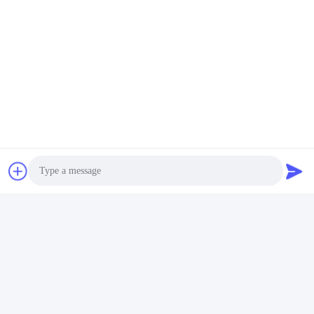
Photo
Video Call
Audio Call