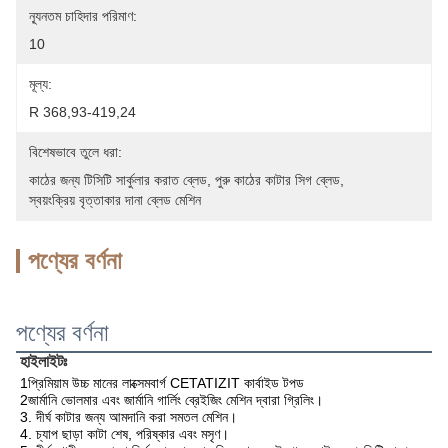
ন্যূনতম চাহিদার পরিমাণ:
10
মূল্য:
R 368,93-419,24
বিশেষভাবে তুলে ধরা:
কাঠের জন্য টিসিটি সার্কুলার করাত ব্লেড
, 
পুরু কাঠের কাটার সিগ ব্লেড
, 
স্বয়ংক্রিয় বৃত্তাকার দানা ব্লেড মেশিন
পণ্যের বর্ণনা
পণ্যের বর্ণনা
হাইলাইটঃ
1প্রিমিয়াম উচ্চ মানের লাক্সেমবার্গ CETATIZIT কার্বাইড টপড
2জার্মানি ভোলমার এবং জার্মানি গার্লিং ব্রেইজিং মেশিন দ্বারা গ্রিলিং।
3. দীর্ঘ কাটার জন্য আমদানি করা সমতল মেশিন।
4. চ্যাপ ছাড়া কাটা শেষ, পরিষ্কার এবং মসৃণ।