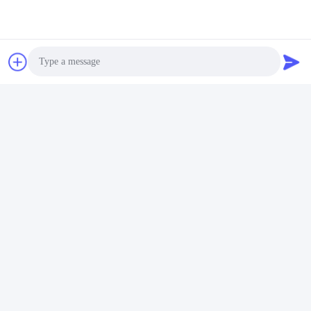
Photo
Video Call
Audio Call