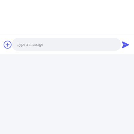
Photo
Video Call
Audio Call