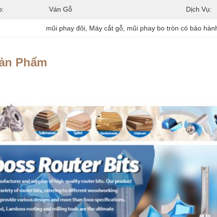
o:
Ván Gỗ
Dịch Vụ:
mũi phay đôi
, 
Máy cắt gỗ
, 
mũi phay bo tròn có bảo hàn
Sản Phẩm