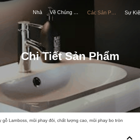
Nhà
Về Chúng Tôi
Các Sản Phẩm
Sự Ki
Chi Tiết Sản Phẩm
 gỗ Lamboss, mũi phay đôi, chất lượng cao, mũi phay bo tròn