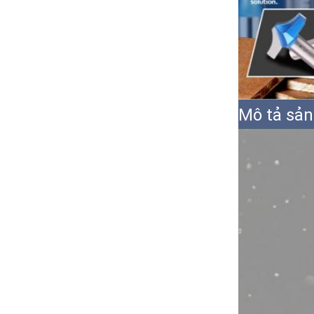
Mô tả sả