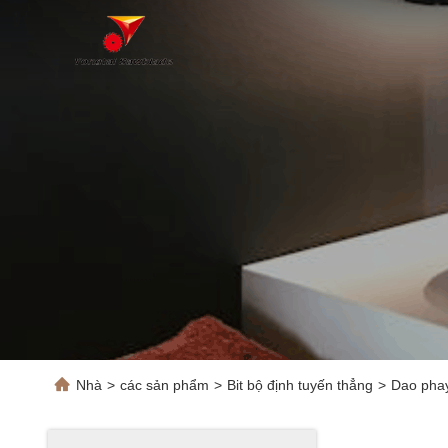
Nhà
>
các sản phẩm
>
Bit bộ định tuyến thẳng
>
Dao phay