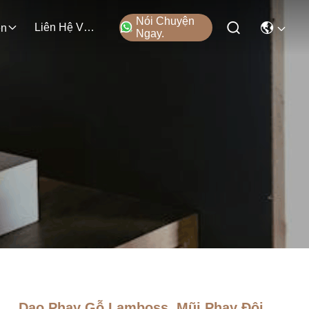
Nói Chuyện
Liên Hệ Với Chúng Tôi
ện
Ngay.
Dao Phay Gỗ Lamboss, Mũi Phay Đôi,